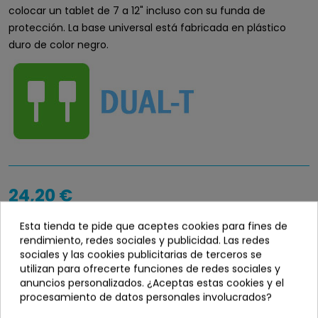
colocar un tablet de 7 a 12" incluso con su funda de
protección. La base universal está fabricada en plástico
duro de color negro.
24,20 €
Entrega en 24 / 48 horas
Esta tienda te pide que aceptes cookies para fines de
rendimiento, redes sociales y publicidad. Las redes
Disponibilidad
info_outline
sociales y las cookies publicitarias de terceros se
utilizan para ofrecerte funciones de redes sociales y
En stock
anuncios personalizados. ¿Aceptas estas cookies y el
procesamiento de datos personales involucrados?