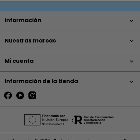
Información

Nuestras marcas

Mi cuenta

Información de la tienda
keyboard_arrow_down