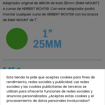
Adaptador original de ARKON de bola 25mm (RAM-MOUNT)
a cunas de HERBERT RICHTER. Con este adaptador podrá
montar cualquier cuna de HERBERT RICHTER con los brazos
de RAM-MOUNT de 1".
6,05 €
Entrega en 24 / 48 horas
Esta tienda te pide que aceptes cookies para fines de
rendimiento, redes sociales y publicidad. Las redes
sociales y las cookies publicitarias de terceros se
Disponibilidad
info_outline
utilizan para ofrecerte funciones de redes sociales y
En stock
anuncios personalizados. ¿Aceptas estas cookies y el
procesamiento de datos personales involucrados?