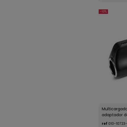
-10%
Multicargado
adaptador d
ref
010-10723-