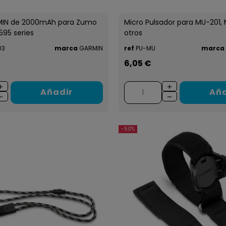
MIN de 2000mAh para Zumo
Micro Pulsador para MU-201, 
595 series
otros
03
marca
GARMIN
ref
PU-MU
marca
6,05 €
Añadir
Aña
-50%