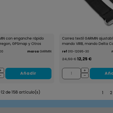
IN con enganche rápido
Correa textil GARMIN ajustab
Oregon, GPSmap y Otros
mando VIRB, mando Delta Can
00
marca
GARMIN
ref
010-12095-30
12,25 €
24,50 €
Añadir
Aña
12 de 158 artículo(s)
1
2