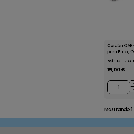
Cordón GARM
para Etrex, 
ref
010-11733-
15,00 €
Mostrando 1-