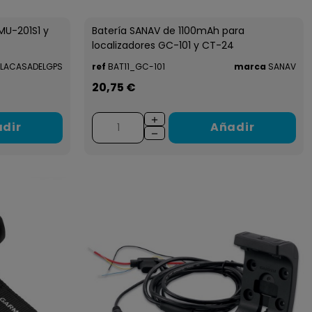
MU-201S1 y
Batería SANAV de 1100mAh para
localizadores GC-101 y CT-24
LACASADELGPS
ref
BAT11_GC-101
marca
SANAV
20,75 €
dir
Añadir