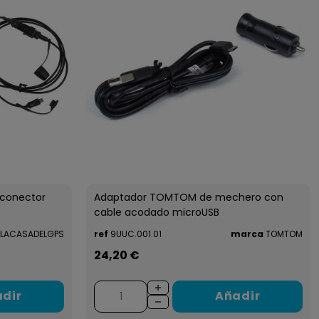
 conector
Adaptador TOMTOM de mechero con
cable acodado microUSB
LACASADELGPS
ref
9UUC.001.01
marca
TOMTOM
24,20 €
dir
Añadir