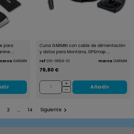
le para
Cuna GARMIN con cable de alimentación
ine ...
y datos para Montana, GPSmap ...
marca
GARMIN
ref
010-11654-01
marca
GARMIN
79,80 €
dir
Añadir
Siguiente
3
…
14
