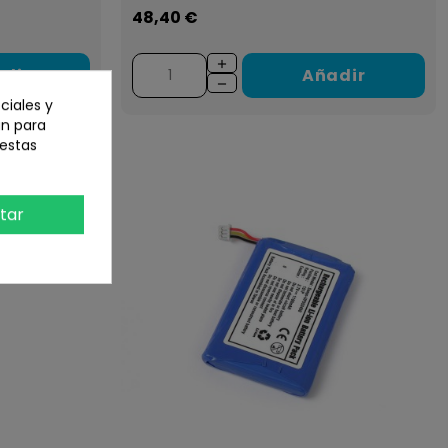
48,40 €
dir
Añadir
ciales y
an para
 estas
tar