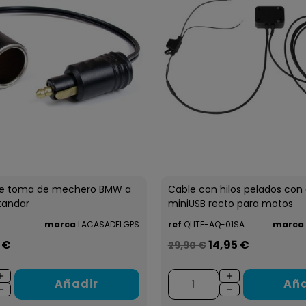
de toma de mechero BMW a
Cable con hilos pelados con
tandar
miniUSB recto para motos
marca
LACASADELGPS
ref
QLITE-AQ-01SA
marca
 €
14,95 €
29,90 €
Añadir
Aña