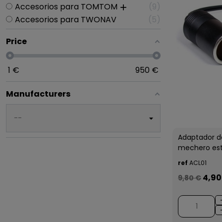
Accesorios para TOMTOM
9
Accesorios para TWONAV
5
Price
1
€
950
€
Manufacturers
Adaptador 
mechero es
ref
ACL01
4,90
9,80 €