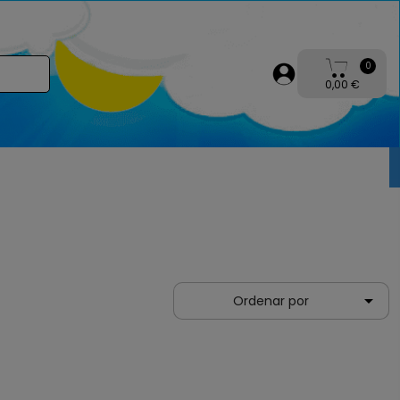
0
0,00 €

Ordenar por