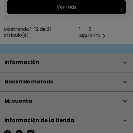
Ver más
Mostrando 1-12 de 21
1
2
artículo(s)
Siguiente

Información

Nuestras marcas

Mi cuenta

Información de la tienda
keyboard_arrow_down