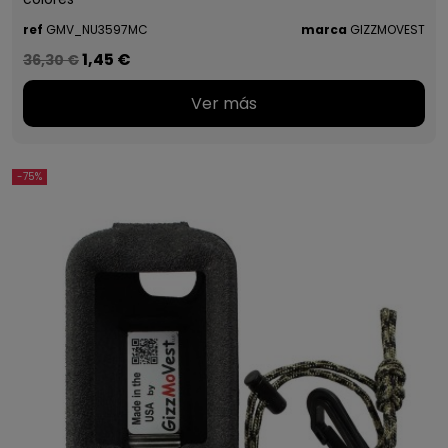
ref
GMV_NU3597MC
marca
GIZZMOVEST
1,45 €
36,30 €
Ver más
-75%