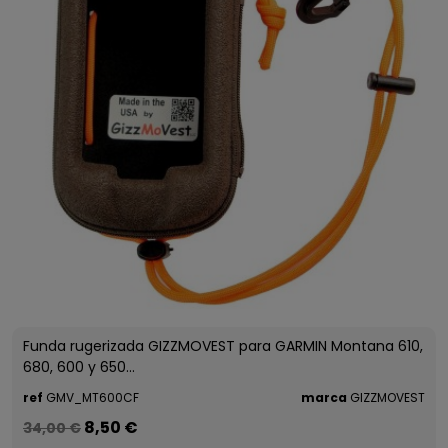
Funda rugerizada GIZZMOVEST para GARMIN Montana 610,
680, 600 y 650...
ref
GMV_MT600CF
marca
GIZZMOVEST
8,50 €
34,00 €