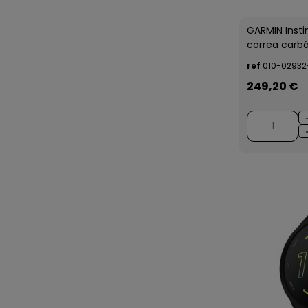
GARMIN Inst
correa carb
ref
010-02932
249,20 €