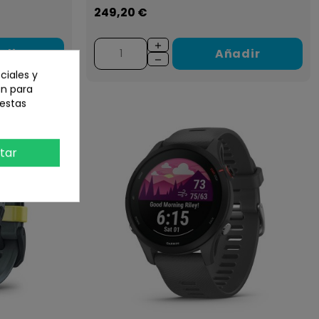
249,20 €
dir
Añadir
ciales y
an para
 estas
tar