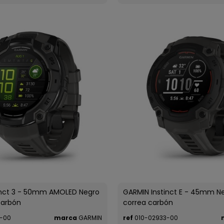
inct 3 - 50mm AMOLED Negro
GARMIN Instinct E - 45mm N
carbón
correa carbón
-00
marca
GARMIN
ref
010-02933-00