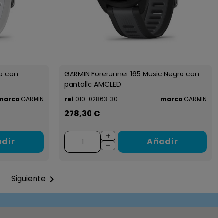
o con
GARMIN Forerunner 165 Music Negro con
pantalla AMOLED
marca
GARMIN
ref
010-02863-30
marca
GARMIN
278,30 €
dir
Añadir
Siguiente
