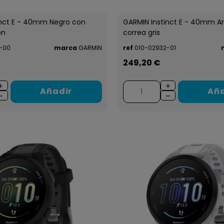
inct E - 40mm Negro con
GARMIN Instinct E - 40mm Am
ón
correa gris
-00
marca
GARMIN
ref
010-02932-01
249,20 €
Añadir
Aña