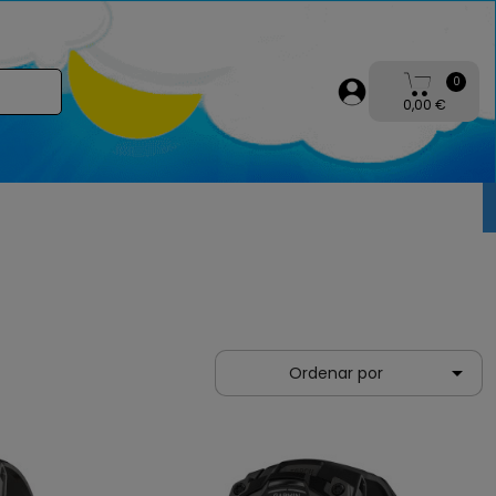
0
0,00 €

Ordenar por