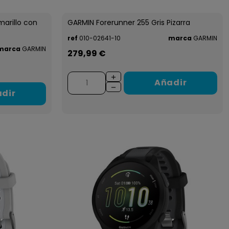
arillo con
GARMIN Forerunner 255 Gris Pizarra
ref
010-02641-10
marca
GARMIN
marca
GARMIN
279,99 €
Añadir
dir