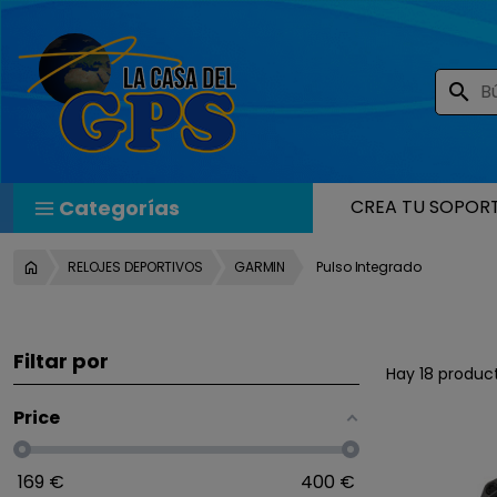
search
Categorías
CREA TU SOPOR
RELOJES DEPORTIVOS
GARMIN
Pulso Integrado
Filtar por
Hay 18 produc
Price
169
€
400
€