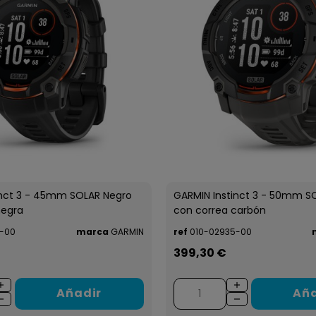
inct 3 - 45mm SOLAR Negro
GARMIN Instinct 3 - 50mm S
negra
con correa carbón
-00
marca
GARMIN
ref
010-02935-00
399,30 €
Añadir
Aña