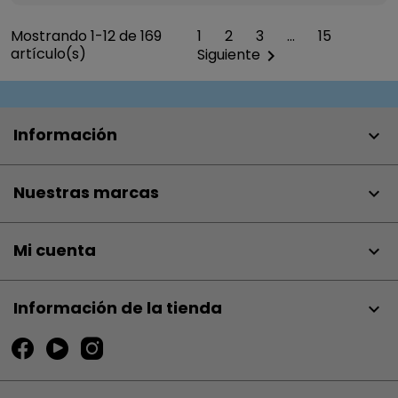
Mostrando 1-12 de 169
1
2
3
…
15
artículo(s)
Siguiente

Información

Nuestras marcas

Mi cuenta

Información de la tienda
keyboard_arrow_down