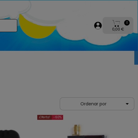
0
0,00 €

Ordenar por
¡Oferta!
-60%