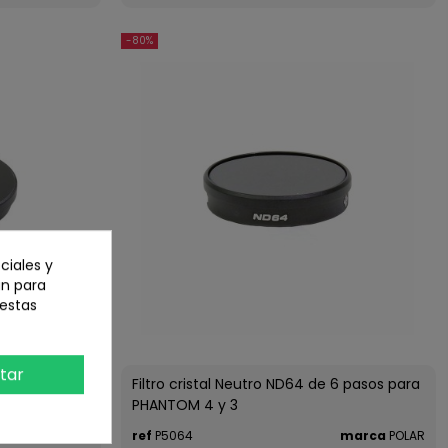
-80%
ciales y
an para
 estas
tar
5 pasos y
Filtro cristal Neutro ND64 de 6 pasos para
 4
PHANTOM 4 y 3
marca
POLAR
ref
P5064
marca
POLAR