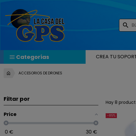
search
Categorías
CREA TU SOPOR
ACCESORIOS DE DRONES
Filtar por
Hay 8 product
Price
-85%
0
€
30
€