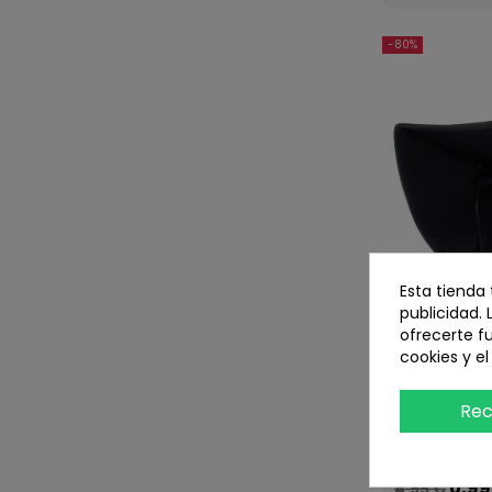
-80%
Esta tienda
publicidad. 
ofrecerte f
cookies y e
Rec
Visera para
ref
VISE-LCD5
0,99
4,95 €