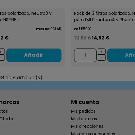
tros polarizado, neutro3 y
Pack de 3 filtros polarizado,
 INSPIRE 1
para DJI Phantom4 y Phanto
marca
POLAR
ref
P5001
52 €
14,52 €
72,60 €
Añadir
Aña
8 de 8 artículo(s)
marcas
Mi cuenta
ctos
Mis pedidos
Oferta
Mis facturas
Mis direcciones
Mis datos personales