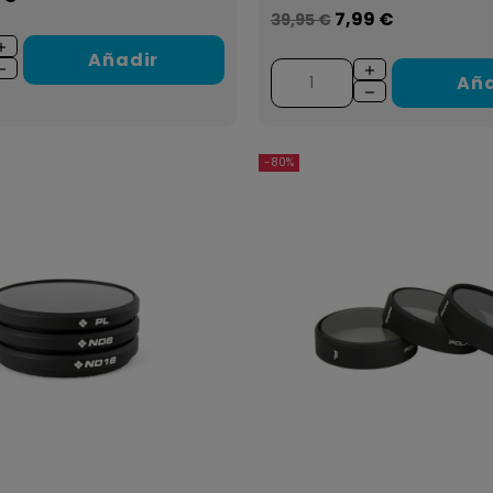
7,99 €
39,95 €
Añadir
Aña
-80%