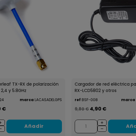
rleaf TX-RX de polarización
Cargador de red eléctrica pa
 2,4 y 5.8GHz
RX-LCD5802 y otros
24
marca
LACASADELGPS
ref
BSF-008
marca
9 €
4,90 €
9,80 €
Añadir
Aña