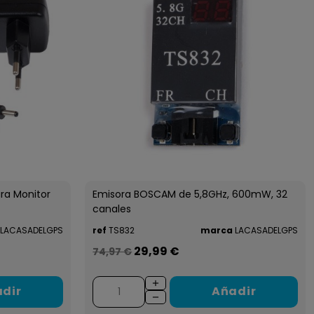
ra Monitor
Emisora BOSCAM de 5,8GHz, 600mW, 32
canales
LACASADELGPS
ref
TS832
marca
LACASADELGPS
29,99 €
74,97 €
dir
Añadir