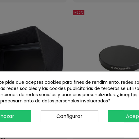
-80%
 te pide que aceptes cookies para fines de rendimiento, redes so
Las redes sociales y las cookies publicitarias de terceros se utiliz
unciones de redes sociales y anuncios personalizados. ¿Aceptas
l procesamiento de datos personales involucrados?
hazar
Configurar
Acep
 monitor RX-LCD5802
Filtro cristal Neutro ND32 de 
Polarizado para PHANTOM 3 y
802
marca
LACASADELGPS
ref
P5032
 €