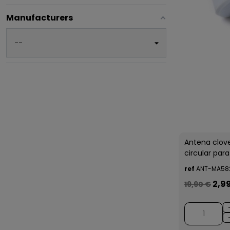
Manufacturers
Antena clove
circular para
ref
ANT-MA58
2,9
19,90 €