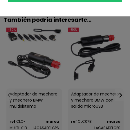
También podria interesarte...
-50%
-50%
Adaptador de mechero
Adaptador de mechero
y mechero BMW
y mechero BMW con
multisistema
salida microUSB
ref
CLC-
marca
ref
CLC07B
marca
MULTI-01B
LACASADELGPS
LACASADELGPS