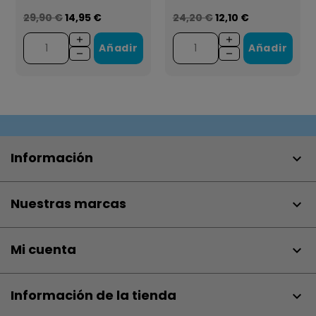
29,90 €
14,95 €
24,20 €
12,10 €
Añadir
Añadir
Información

Nuestras marcas

Mi cuenta

Información de la tienda
keyboard_arrow_down