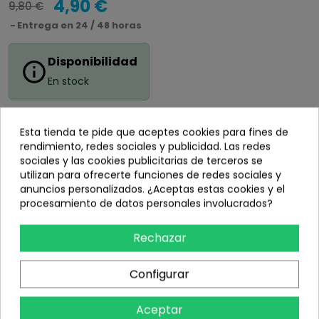
4,90 €
9,80 €
Entrega en 24 / 48 horas
Disponibilidad
info_outline
En stock
Esta tienda te pide que aceptes cookies para fines de
rendimiento, redes sociales y publicidad. Las redes
Añadir
sociales y las cookies publicitarias de terceros se
utilizan para ofrecerte funciones de redes sociales y
anuncios personalizados. ¿Aceptas estas cookies y el
share
Compartir
procesamiento de datos personales involucrados?
Rechazar
Información
Configurar
Detalles del producto
Aceptar