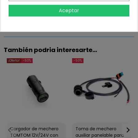
Información
Aceptar
Detalles del producto
También podria interesarte...
¡Oferta!
-50%
-50%
Cargador de mechero
Toma de mechero
TOMTOM 12V/24V con
auxiliar panelable para