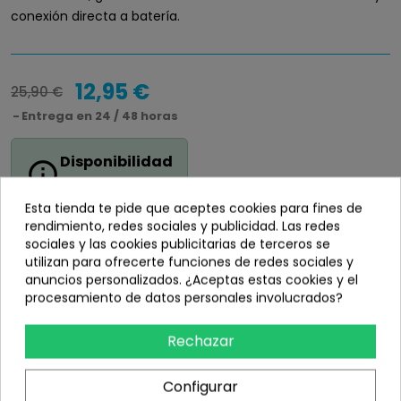
conexión directa a batería.
12,95 €
25,90 €
Entrega en 24 / 48 horas
Disponibilidad
info_outline
En stock
Esta tienda te pide que aceptes cookies para fines de
rendimiento, redes sociales y publicidad. Las redes
sociales y las cookies publicitarias de terceros se
utilizan para ofrecerte funciones de redes sociales y
anuncios personalizados. ¿Aceptas estas cookies y el
Añadir
procesamiento de datos personales involucrados?
share
Compartir
Rechazar
Configurar