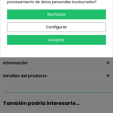
En stock
procesamiento de datos personales involucrados?
Rechazar
Configurar
Añadir
Aceptar
share
Compartir
Información
Detalles del producto
También podria interesarte...