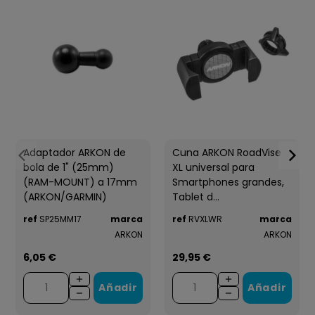
Adaptador ARKON de
Cuna ARKON RoadVise
bola de 1" (25mm)
XL universal para
(RAM-MOUNT) a 17mm
Smartphones grandes,
(ARKON/GARMIN)
Tablet d...
ref
SP25MM17
marca
ref
RVXLWR
marca
ARKON
ARKON
6,05 €
29,95 €
Añadir
Añadir