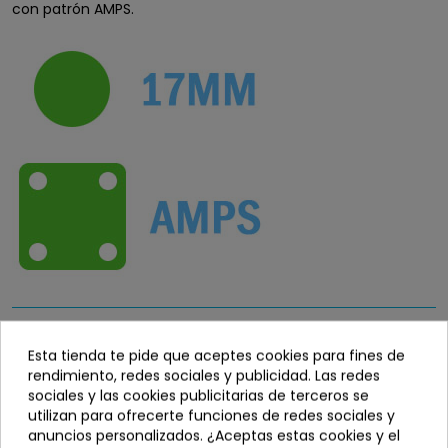
con patrón AMPS.
6,90 €
Esta tienda te pide que aceptes cookies para fines de
rendimiento, redes sociales y publicidad. Las redes
Entrega en 24 / 48 horas
sociales y las cookies publicitarias de terceros se
utilizan para ofrecerte funciones de redes sociales y
Disponibilidad
info_outline
anuncios personalizados. ¿Aceptas estas cookies y el