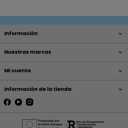
Información

Nuestras marcas

Mi cuenta

Información de la tienda
keyboard_arrow_down