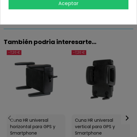
Aceptar
Detalles del producto
También podria interesarte...
-7,20 €
-7,20 €
Cuna HR universal
Cuna HR universal
horizontal para GPS y
vertical para GPS y
Smartphone
Smartphone