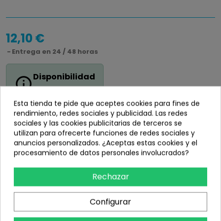
12,10 €
Entrega en 24 / 48 horas
Disponibilidad
info_outline
En stock
Esta tienda te pide que aceptes cookies para fines de
rendimiento, redes sociales y publicidad. Las redes
sociales y las cookies publicitarias de terceros se
utilizan para ofrecerte funciones de redes sociales y
anuncios personalizados. ¿Aceptas estas cookies y el
Añadir
procesamiento de datos personales involucrados?
share
Compartir
Rechazar
Configurar
Información