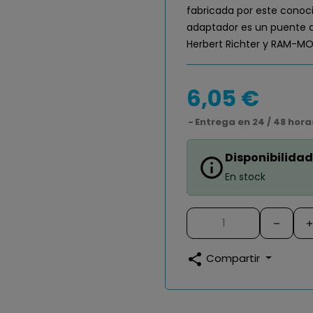
fabricada por este conoci
adaptador es un puente d
Herbert Richter y RAM-M
6,05 €
Entrega en 24 / 48 hora
Disponibilidad
info_outline
En stock
share
Compartir