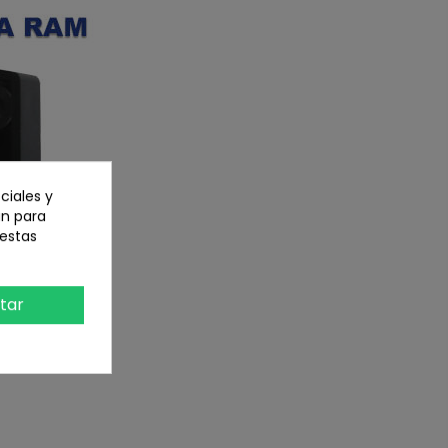
ciales y
an para
 estas
tar