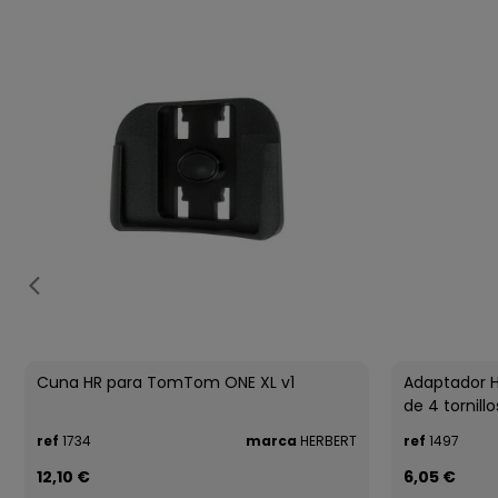
Cuna HR para TomTom ONE XL v1
Adaptador 
de 4 tornillo
ref
1734
marca
HERBERT
ref
1497
12,10 €
6,05 €