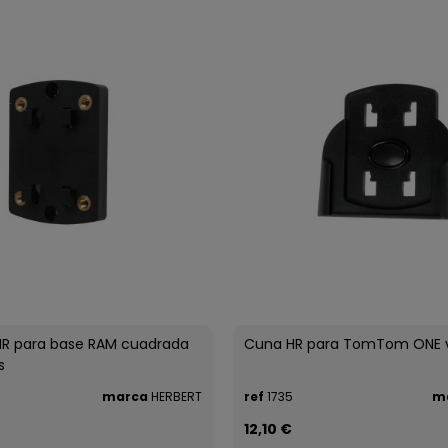
HR para base RAM cuadrada
Cuna HR para TomTom ONE v
s
marca
HERBERT
ref
1735
m
12,10 €