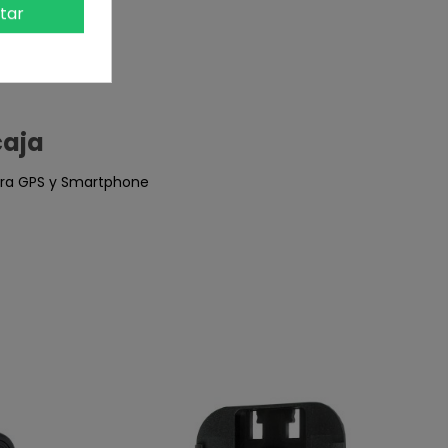
tar
caja
para GPS y Smartphone