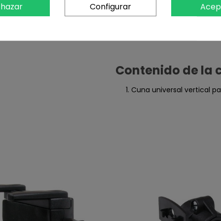
hazar
Configurar
Acep
Contenido de la 
Cuna universal vertical 