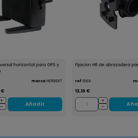
ersal horizontal para GPS y
Fijacion HR de abrazadera pa
e
marca
HERBERT
ref
1569
m
 €
12,10 €
Añadir
Aña