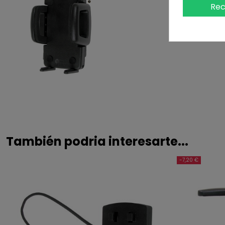
Rec
También podria interesarte...
-7,20 €