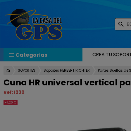
search
Categorías
CREA TU SOPOR
SOPORTES
Soportes HERBERT RICHTER
Partes Sueltas de 
Cuna HR universal vertical p
Ref:
1230
-7,20 €