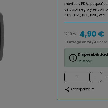
móviles y PDAs pequeñas. 
de color negro y es compa
1569, 1625, 1671, 1690, etc.
4,90 €
12,10 €
Entrega en 24 / 48 hora
Disponibilidad
info_outline
En stock
share
Compartir