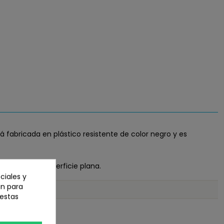
á fabricada en plástico resistente de color negro y es
ción en una superficie plana.
ciales y
an para
 estas