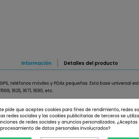
Información
Detalles del producto
GPS, teléfonos móviles y PDAs pequeñas. Esta base universal est
69, 1625, 1671, 1690, etc.
otón de bloqueo e incluye un adhesivo de doble cara para su fija
 te pide que aceptes cookies para fines de rendimiento, redes so
Las redes sociales y las cookies publicitarias de terceros se utiliz
 esta cuna con una fijación.
unciones de redes sociales y anuncios personalizados. ¿Aceptas
l procesamiento de datos personales involucrados?