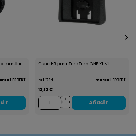
ra manillar
Cuna HR para TomTom ONE XL v1
arca
HERBERT
ref
1734
marca
HERBERT
12,10 €
dir
Añadir