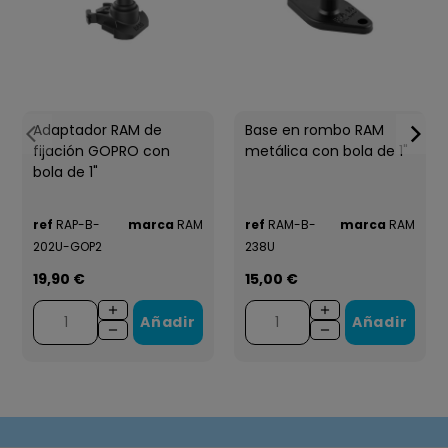
Adaptador RAM de
Base en rombo RAM
fijación GOPRO con
metálica con bola de 1"
bola de 1"
ref
RAP-B-
marca
RAM
ref
RAM-B-
marca
RAM
202U-GOP2
238U
19,90 €
15,00 €
Añadir
Añadir