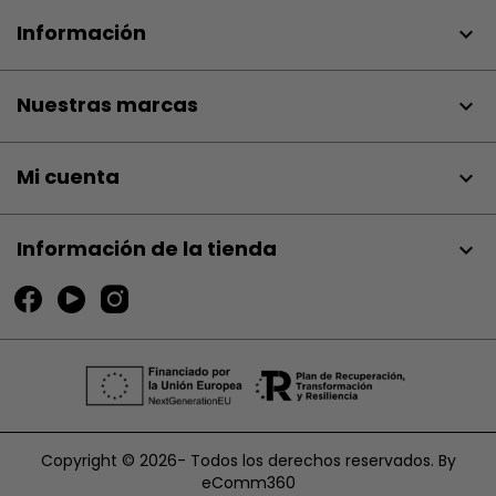
Información

Nuestras marcas

Mi cuenta

Información de la tienda
keyboard_arrow_down
Copyright © 2026- Todos los derechos reservados. By
eComm360