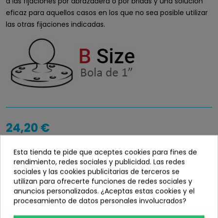
a las fijaciones por abrazadera o por bridas y una solución
eficaz para aquellos casos en los que no sea posible utilizar
las otras fijaciones indicadas.
24,20 €
Entrega en 24 / 48 horas
Esta tienda te pide que aceptes cookies para fines de
rendimiento, redes sociales y publicidad. Las redes
Disponibilidad
info_outline
sociales y las cookies publicitarias de terceros se
En stock
utilizan para ofrecerte funciones de redes sociales y
anuncios personalizados. ¿Aceptas estas cookies y el
procesamiento de datos personales involucrados?