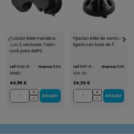
Fijación RAM metálica
Fijacion RAM de ventosa
con 2 ventosas Twist-
ligera con bola de 1"
Lock para AMPS
ref
RAM-B-
marca
RAM
ref
RAP-B-
marca
RAM
189BU
224-2U
44,95 €
24,20 €
Añadir
Añadir