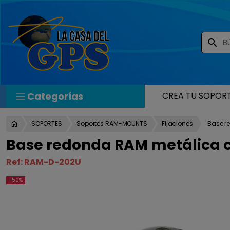
search
Categorías
CREA TU SOPOR
SOPORTES
Soportes RAM-MOUNTS
Fijaciones
Base r
Base redonda RAM metálica co
Ref:
RAM-D-202U
-50%