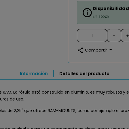
Disponibilidad
info_outline
En stock
share
Compartir
Información
Detalles del producto
de RAM. La rótula está construida en aluminio, es muy robusta y
uras de uso.
olas de 2,25" que ofrece RAM-MOUNTS, como por ejemplo el brazo