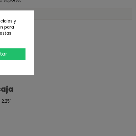
u soporte.
ciales y
an para
 estas
tar
caja
 2,25"