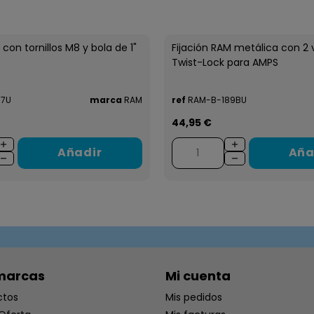
 con tornillos M8 y bola de 1"
Fijación RAM metálica con 2
Twist-Lock para AMPS
7U
marca
RAM
ref
RAM-B-189BU
44,95 €
Añadir
Aña
marcas
Mi cuenta
ctos
Mis pedidos