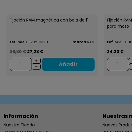
Fijación RAM magnética con bola de 1"
Fijación RAM
para moto
ref
RAM-B-202-339U
marca
RAM
ref
RAM-B-36
36,30 €
27,23 €
24,20 €
Añadir
Información
Nuestras 
Nuestra Tienda
Nuevos Produ