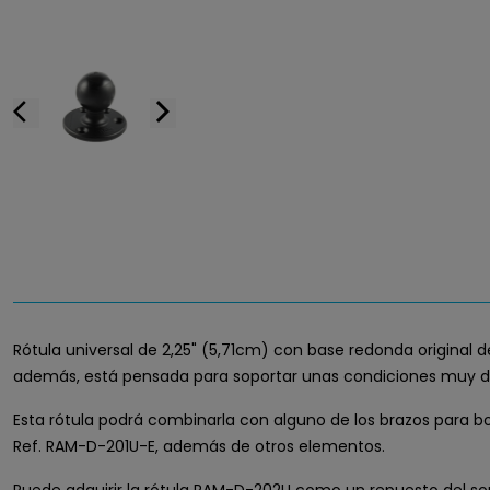
arrow_back_ios
arrow_forward_ios
Rótula universal de 2,25" (5,71cm) con base redonda original 
además, está pensada para soportar unas condiciones muy d
Esta rótula podrá combinarla con alguno de los brazos para b
Ref. RAM-D-201U-E, además de otros elementos.