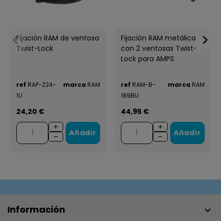
Fijación RAM de ventosa
Fijación RAM metálica
Twist-Lock
con 2 ventosas Twist-
Lock para AMPS
ref
RAP-224-
marca
RAM
ref
RAM-B-
marca
RAM
1U
189BU
24,20 €
44,95 €
Añadir
Añadir
Información
