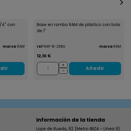
1/4" con
Base en rombo RAM de plástico con bola
de 1"
marca
RAM
ref
RAP-B-238U
marca
RAM
12,10 €
dir
Añadir
Información de la tienda
Lope de Rueda, 62 (Metro IBIZA - Línea 9)