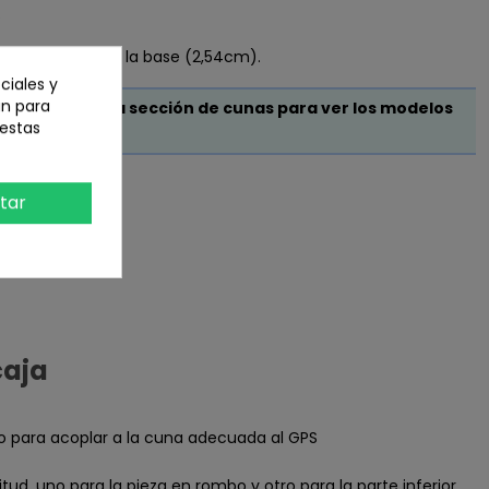
.
r al diámetro de la base (2,54cm).
ciales y
an para
nsulte nuestra sección de cunas para ver los modelos
 estas
tar
caja
 para acoplar a la cuna adecuada al GPS
gitud, uno para la pieza en rombo y otro para la parte inferior