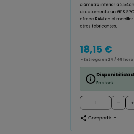
diámetro inferior a 2,54cm
directamente un GPS SPOR
ofrece RAM en el manillar
otros fabricantes.
18,15 €
Entrega en 24 / 48 hora
Disponibilidad
info_outline
En stock
share
Compartir