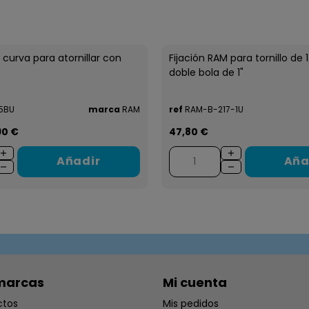
 curva para atornillar con
Fijación RAM para tornillo de 
doble bola de 1"
5BU
marca
RAM
ref
RAM-B-217-1U
90 €
47,80 €
Añadir
Aña
marcas
Mi cuenta
ctos
Mis pedidos