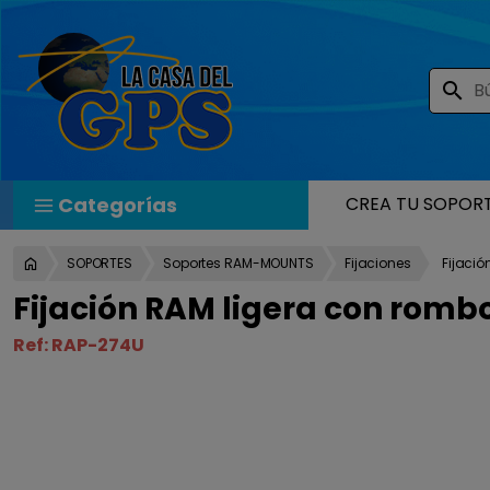
search
Categorías
CREA TU SOPOR
SOPORTES
Soportes RAM-MOUNTS
Fijaciones
Fijaci
Fijación RAM ligera con romb
Ref:
RAP-274U