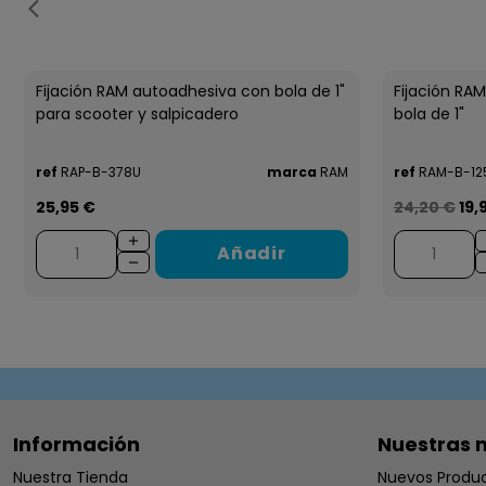
Fijación RAM autoadhesiva con bola de 1"
Fijación RAM
para scooter y salpicadero
bola de 1"
ref
RAP-B-378U
marca
RAM
ref
RAM-B-12
25,95 €
24,20 €
19,
Añadir
Información
Nuestras 
Nuestra Tienda
Nuevos Produ