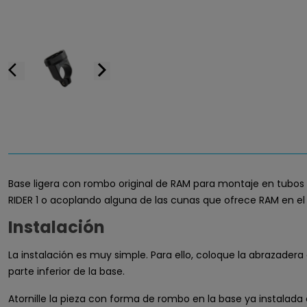
arrow_back_ios
arrow_forward_ios
Base ligera con rombo original de RAM para montaje en tubos 
RIDER 1 o acoplando alguna de las cunas que ofrece RAM en el 
Instalación
La instalación es muy simple. Para ello, coloque la abrazadera e
parte inferior de la base.
Atornille la pieza con forma de rombo en la base ya instalada 