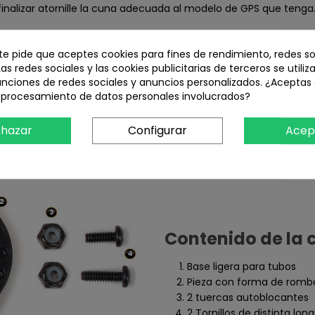
finalizar atornille la cuna adecuada al modelo de GPS que tenga
y el manillar para evitar el deslizamiento y que se ajuste mejo
 te pide que aceptes cookies para fines de rendimiento, redes so
Las redes sociales y las cookies publicitarias de terceros se utiliz
rir una cuna RAM especifica para completar el soporte. Co
unciones de redes sociales y anuncios personalizados. ¿Aceptas
l procesamiento de datos personales involucrados?
hazar
Configurar
Acep
Contenido de la 
Base ligera para tubos
Pieza con forma de rombo
2 tuercas autoblocantes
2 Tornillos de distinta lon