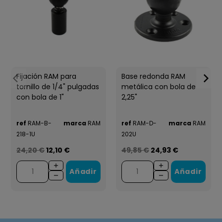
Fijación RAM para
Base redonda RAM
tornillo de 1/4" pulgadas
metálica con bola de
con bola de 1"
2,25"
ref
RAM-B-
marca
RAM
ref
RAM-D-
marca
RAM
218-1U
202U
24,20 €
12,10 €
49,85 €
24,93 €
Añadir
Añadir