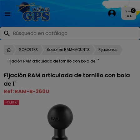
0

search
SOPORTES
Soportes RAM-MOUNTS
Fijaciones
Fijación RAM articulada de tornillo con bola de 1"
Fijación RAM articulada de tornillo con bola
de 1"
Ref:
RAM-B-360U
-12,10 €