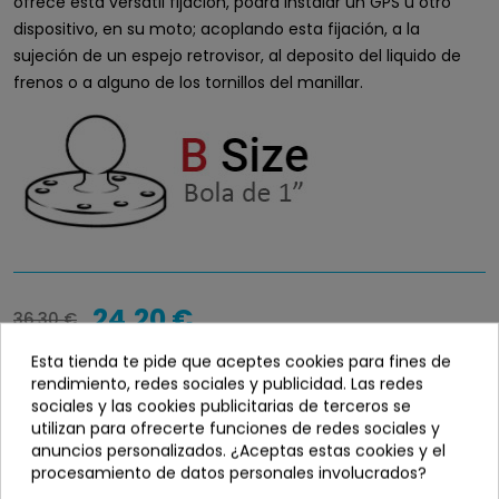
ofrece esta versátil fijación, podrá instalar un GPS u otro
dispositivo, en su moto; acoplando esta fijación, a la
sujeción de un espejo retrovisor, al deposito del liquido de
frenos o a alguno de los tornillos del manillar.
24,20 €
36,30 €
Entrega en 24 / 48 horas
Esta tienda te pide que aceptes cookies para fines de
rendimiento, redes sociales y publicidad. Las redes
Disponibilidad
sociales y las cookies publicitarias de terceros se
info_outline
utilizan para ofrecerte funciones de redes sociales y
En stock
anuncios personalizados. ¿Aceptas estas cookies y el
procesamiento de datos personales involucrados?