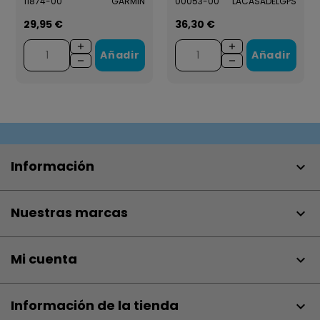
11874-00
GARMIN
00053-00
LACASADELGPS
29,95 €
36,30 €
Añadir
Añadir
Información

Nuestras marcas

Mi cuenta

Información de la tienda
keyboard_arrow_down