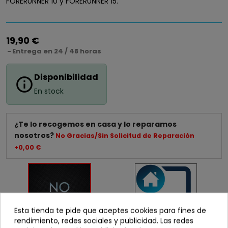
FORERUNNER 10 y FORERUNNER 15.
19,90 €
Entrega en 24 / 48 horas
Disponibilidad
info_outline
En stock
¿Te lo recogemos en casa y lo reparamos
nosotros?
No Gracias/Sin Solicitud de Reparación
+0,00 €
Esta tienda te pide que aceptes cookies para fines de
rendimiento, redes sociales y publicidad. Las redes