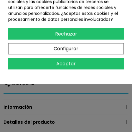
sociales y las cookies publicitarias de terceros se
No Gracias/Sin Solicitud de
Recogida en Domicilio (+8,10€) +
utilizan para ofrecerte funciones de redes sociales y
Reparación
Reparación (+30,25€)
38,35 €
anuncios personalizados. ¿Aceptas estas cookies y el
procesamiento de datos personales involucrados?
Indicaciones para tramitar la recogida en casa
19,90 €
Rechazar
Configurar
Cantidad:
Aceptar
Añadir
share
Compartir
Información
Detalles del producto