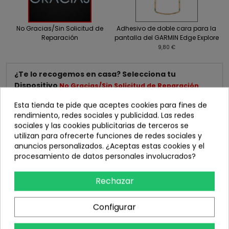
No Gracias/Sin Solicitud de
Adhesivo de doble cara para la
Reparación
pantalla del GARMIN Edge Explore
9,80 €
¿Te lo recogemos en casa? Selecciona tu
Dispositivo
No Gracias/Sin Solicitud de Reparación
+0,00 €
Esta tienda te pide que aceptes cookies para fines de
rendimiento, redes sociales y publicidad. Las redes
sociales y las cookies publicitarias de terceros se
utilizan para ofrecerte funciones de redes sociales y
anuncios personalizados. ¿Aceptas estas cookies y el
procesamiento de datos personales involucrados?
Rechazar
No Gracias/Sin Solicitud de
REPARACIÓN EDGE 1000
Reparación
Configurar