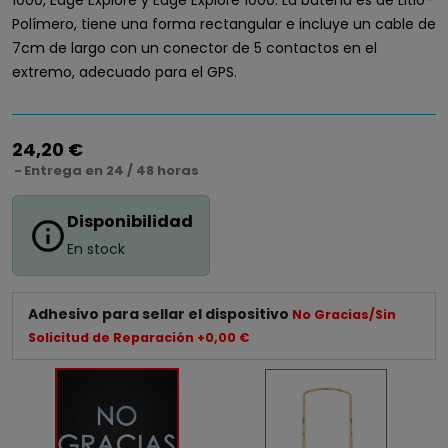
1000, Edge Explore y Edge Explore 1000. La batería es de Litio-
Polímero, tiene una forma rectangular e incluye un cable de
7cm de largo con un conector de 5 contactos en el
extremo, adecuado para el GPS.
24,20 €
Entrega en 24 / 48 horas
Disponibilidad
info_outline
En stock
Adhesivo para sellar el dispositivo
No Gracias/Sin
Solicitud de Reparación +0,00 €