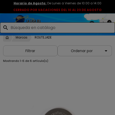
Horario de Agosto:
De Lunes a Viernes de 10:00 a 14:00
CERRADO POR VACACIONES DEL 10 AL 23 DE AGOSTO
0

search
Marcas
ROUTEJADE

Filtrar
Ordenar por
Mostrando 1-6 de 6 artículo(s)