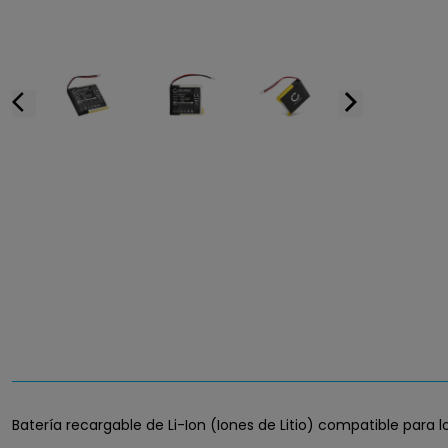
arrow_back_ios
arrow_forward_ios
Batería recargable de Li-Ion (Iones de Litio) compatible para lo