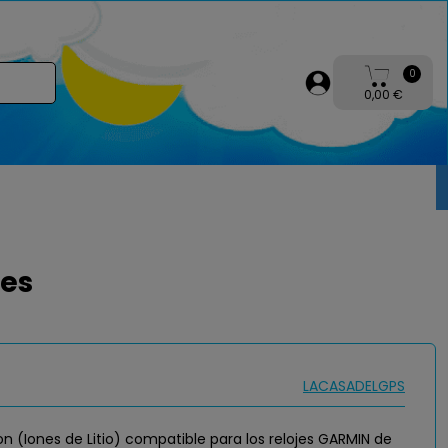
0
0,00 €
ies
LACASADELGPS
on (Iones de Litio) compatible para los relojes GARMIN de