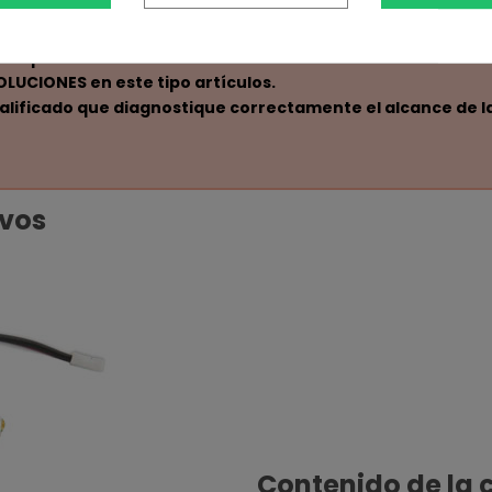
ceptibles de sufrir daños si se instalan incorrectamente 
UCIONES en este tipo artículos.
ualificado que diagnostique correctamente el alcance de la
ivos
Contenido de la 