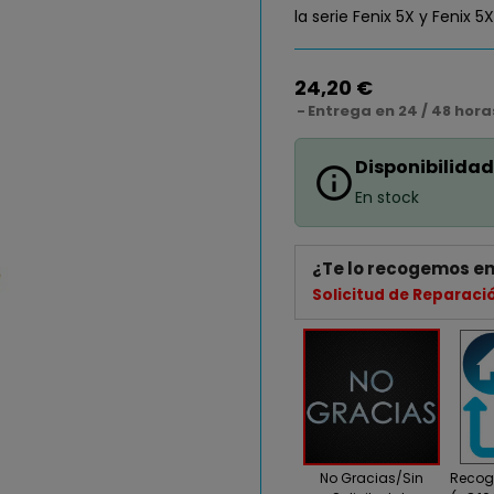
la serie Fenix 5X y Fenix 5X
24,20 €
Entrega en 24 / 48 hora
Disponibilidad
info_outline
En stock
¿Te lo recogemos en
Solicitud de Reparaci
No Gracias/Sin
Recogi