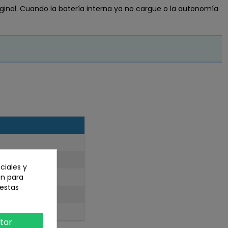
iginal. Cuando la batería interna ya no cargue o la autonomía
ciales y
an para
 estas
tar