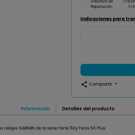
Solicitud de
(+8,1
Reparación
(+3
Indicaciones para tra
share
Compartir
Información
Detalles del producto
s relojes GARMIN de la serie Fenix 5Xy Fenix 5X Plus.