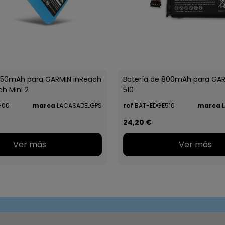
 950mAh para GARMIN inReach
Batería de 800mAh para GA
ch Mini 2
510
-00
marca
LACASADELGPS
ref
BAT-EDGE510
marca
L
24,20 €
Ver más
Ver más