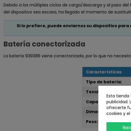
Debido a los múltiples ciclos de carga/descarga y al paso del
del dispositivo sea escasa, ha llegado el momento de sustituirl
Si lo prefiere, puede enviarnos su dispositivo para
Batería conectorizada
La batería 939386 viene conectorizada, por lo que no necesitará 
Características
Tipo de batería:
Tensión nominal:
Esta tienda
publicidad. 
Capacidad nominal:
ofrecerte f
Dimensiones:
cookies y e
Peso:
Rec