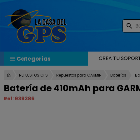
search
Categorías
CREA TU SOPOR
REPUESTOS GPS
Repuestos para GARMIN
Baterías
Ba
Batería de 410mAh para GARMIN
Ref:
939386