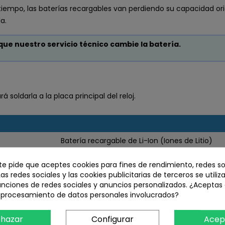
 tiempo, las baterías recargables van perdiendo su capacidad or
a.
 que nuestro servicio técnico cambie la batería.
soldarla a la placa principal del reloj.
Batería recargable de Li-Ion (Iones de Litio)
3,8V
 te pide que aceptes cookies para fines de rendimiento, redes so
Las redes sociales y las cookies publicitarias de terceros se utiliz
410mAh
unciones de redes sociales y anuncios personalizados. ¿Aceptas
37 x 24 x 5,4mm (ancho x largo x grueso)
l procesamiento de datos personales involucrados?
8g
hazar
Configurar
Acep