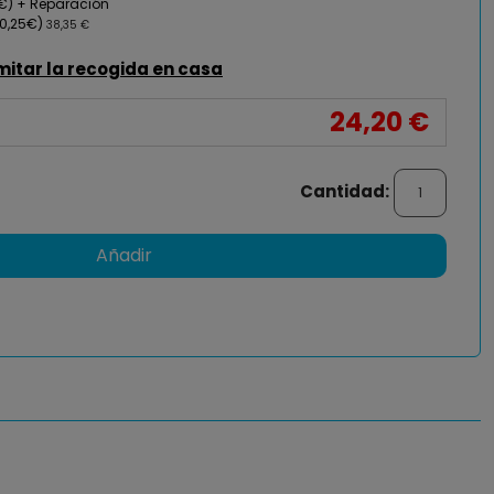
0€) + Reparación
0,25€)
38,35 €
mitar la recogida en casa
24,20 €
Cantidad:
Añadir