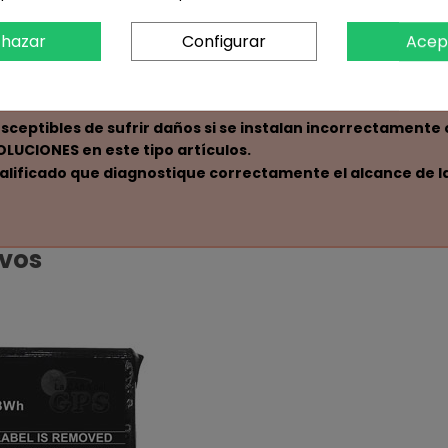
hazar
Configurar
Acep
ceptibles de sufrir daños si se instalan incorrectamente 
UCIONES en este tipo artículos.
alificado que diagnostique correctamente el alcance de la
ivos