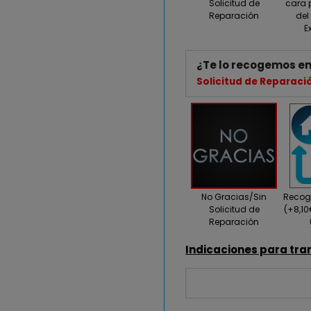
Solicitud de
cara 
Reparación
del
E
¿Te lo recogemos en
Solicitud de Reparaci
No Gracias/Sin
Recogi
Solicitud de
(+8,1
Reparación
Indicaciones para tra