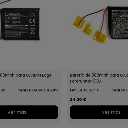
 800mAh para GARMIN Edge
Batería de 500mAh para GA
Forerunner 910XT
510
marca
LACASADELGPS
ref
361-00057-01
marca
L
24,20 €
Ver más
Ver más