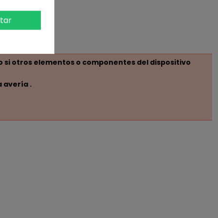
tar
o si otros elementos o componentes del dispositivo
 avería .