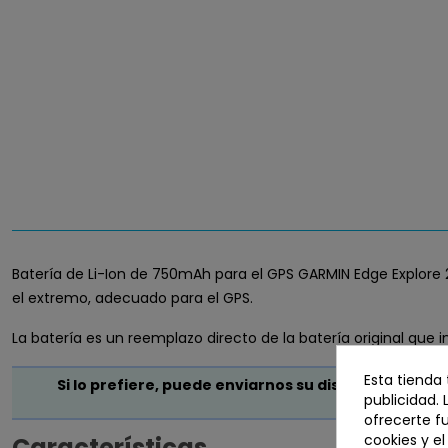
Batería de Li-Ion de 750mAh para el GPS GARMIN Edge Explore 2
el extremo, adecuado para el GPS.
La batería es un reemplazo directo de la batería original que i
Esta tienda
Si lo prefiere, puede enviarnos su dispositivo para
publicidad. 
ofrecerte f
cookies y e
Características