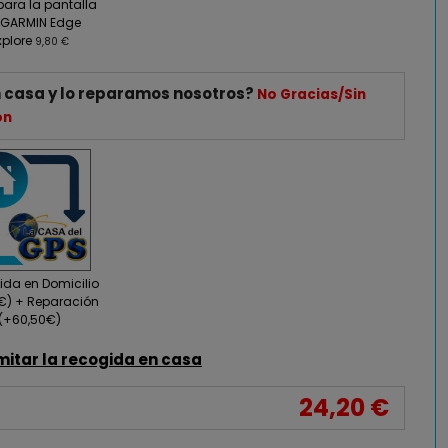
para la pantalla
 GARMIN Edge
xplore
9,80 €
 casa y lo reparamos nosotros?
No Gracias/Sin
ón
da en Domicilio
0€) + Reparación
(+60,50€)
mitar la recogida en casa
24,20 €