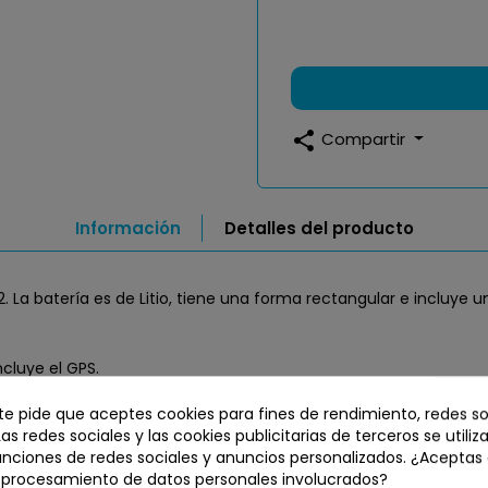
share
Compartir
Información
Detalles del producto
. La batería es de Litio, tiene una forma rectangular e incluye
ncluye el GPS.
 te pide que aceptes cookies para fines de rendimiento, redes so
 que nuestro servicio técnico cambie la batería.
Las redes sociales y las cookies publicitarias de terceros se utiliz
unciones de redes sociales y anuncios personalizados. ¿Aceptas
l procesamiento de datos personales involucrados?