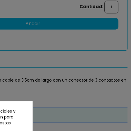
Cantidad:
Añadir
 un cable de 3,5cm de largo con un conector de 3 contactos en
ciales y
an para
 estas