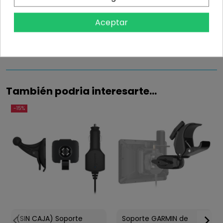
Información
Aceptar
Detalles del producto
También podria interesarte...
-15%
(SIN CAJA) Soporte
Soporte GARMIN de