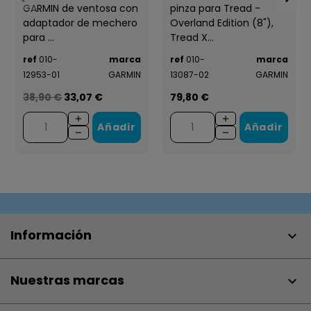
GARMIN de ventosa con
pinza para Tread -
adaptador de mechero
Overland Edition (8"),
para ...
Tread X...
ref
010-
marca
ref
010-
marca
12953-01
GARMIN
13087-02
GARMIN
38,90 €
33,07 €
79,80 €
Añadir
Añadir
Información

Nuestras marcas
