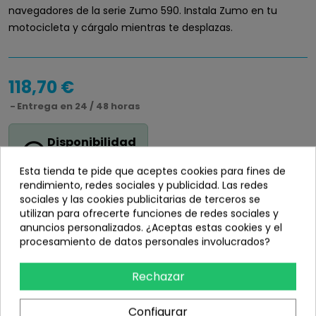
navegadores de la serie Zumo 590. Instala Zumo en tu
motocicleta y cárgalo mientras te desplazas.
118,70 €
Entrega en 24 / 48 horas
Disponibilidad
info_outline
En stock
Esta tienda te pide que aceptes cookies para fines de
rendimiento, redes sociales y publicidad. Las redes
sociales y las cookies publicitarias de terceros se
utilizan para ofrecerte funciones de redes sociales y
anuncios personalizados. ¿Aceptas estas cookies y el
Añadir
procesamiento de datos personales involucrados?
share
Compartir
Rechazar
Configurar