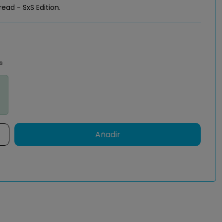
read - SxS Edition.
s
Añadir