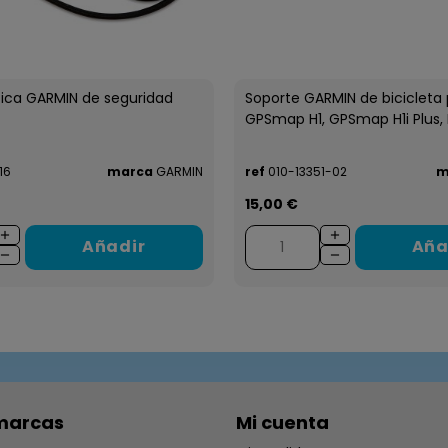
tica GARMIN de seguridad
Soporte GARMIN de bicicleta
GPSmap H1, GPSmap H1i Plus, Et
16
marca
GARMIN
ref
010-13351-02
m
15,00 €
Añadir
Aña
marcas
Mi cuenta