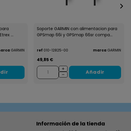
 para
Soporte GARMIN con alimentacion para
rex ...
GPSmap 66i y GPSmap 66sr compa...
arca
GARMIN
ref
010-12825-00
marca
GARMIN
49,85 €
dir
Añadir
Información de la tienda