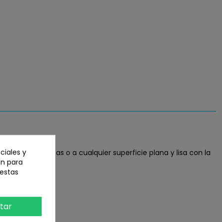
ciales y
 8" al parabrisas o a cualquier superficie plana y lisa con la
an para
 estas
tar