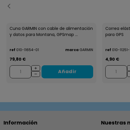
Cuna GARMIN con cable de alimentación
Correa elás
y datos para Montana, GPSmap ...
para GPS
ref
010-11654-01
marca
GARMIN
ref
010-11251-
79,80 €
4,90 €
Añadir
Información
Nuestras 