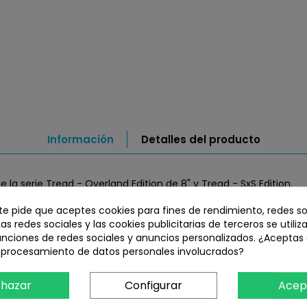
Información
Detalles del producto
la serie Tread - Overland Edition de 8" y Tread - SxS Edition.
 te pide que aceptes cookies para fines de rendimiento, redes so
 más sencilla en tu vehículo. Solo tienes que fijar el soporte de
Las redes sociales y las cookies publicitarias de terceros se utiliz
unciones de redes sociales y anuncios personalizados. ¿Aceptas
ivos
l procesamiento de datos personales involucrados?
hazar
Configurar
Acep