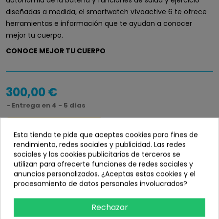
autonomía de la batería y funciones de salud y ejercicio
diseñadas a medida, el smartwatch vívoactive 6 te ofrece
herramientas e información que te ayudan a conocer
mejor tu cuerpo.
CONOCE MEJOR TU CUERPO
300,00 €
Entrega en 4 - 5 días
Disponibilidad
info_outline
Esta tienda te pide que aceptes cookies para fines de
Bajo demanda
rendimiento, redes sociales y publicidad. Las redes
sociales y las cookies publicitarias de terceros se
utilizan para ofrecerte funciones de redes sociales y
anuncios personalizados. ¿Aceptas estas cookies y el
procesamiento de datos personales involucrados?
Añadir
Rechazar