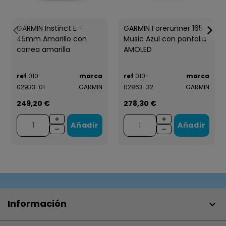
GARMIN Instinct E -
GARMIN Forerunner 165
45mm Amarillo con
Music Azul con pantalla
correa amarilla
AMOLED
ref
010-
marca
ref
010-
marca
02933-01
GARMIN
02863-32
GARMIN
249,20 €
278,30 €
Añadir
Añadir
Información
