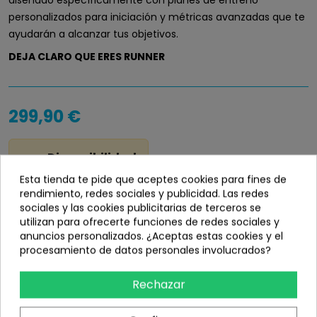
diseñado específicamente con planes de entreno
personalizados para iniciación y métricas avanzadas que te
ayudarán a alcanzar tus objetivos.
DEJA CLARO QUE ERES RUNNER
299,90 €
Disponibilidad
info_outline
Bajo demanda
Esta tienda te pide que aceptes cookies para fines de
rendimiento, redes sociales y publicidad. Las redes
sociales y las cookies publicitarias de terceros se
utilizan para ofrecerte funciones de redes sociales y
anuncios personalizados. ¿Aceptas estas cookies y el
procesamiento de datos personales involucrados?
Añadir
Rechazar
share
Compartir