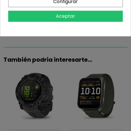
Configurar
Información
Aceptar
Detalles del producto
También podria interesarte...