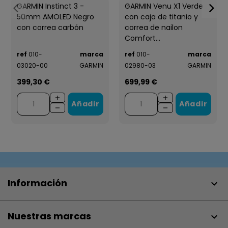
GARMIN Instinct 3 -
GARMIN Venu X1 Verde
50mm AMOLED Negro
con caja de titanio y
con correa carbón
correa de nailon
Comfort...
ref
010-
marca
ref
010-
marca
03020-00
GARMIN
02980-03
GARMIN
399,30 €
699,99 €
Añadir
Añadir
Información

Nuestras marcas
