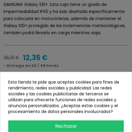
SAMSUNG Galaxy S10+. Esta caja tiene un grado de
impermeabilidad IPX5 y ha sido diseñada específicamente
para colocarla en motocicletas, además de mantener el
Galaxy S10+ protegido de las inclemencias meteorológicas,
también podrá llevarlo en carga mientras viaja.
12,35 €
36,31 €
Entrega en 24 / 48 horas
Disponibilidad
info_outline
Esta tienda te pide que aceptes cookies para fines de
rendimiento, redes sociales y publicidad. Las redes
En stock
sociales y las cookies publicitarias de terceros se
utilizan para ofrecerte funciones de redes sociales y
anuncios personalizados. ¿Aceptas estas cookies y el
procesamiento de datos personales involucrados?
Añadir
Rechazar