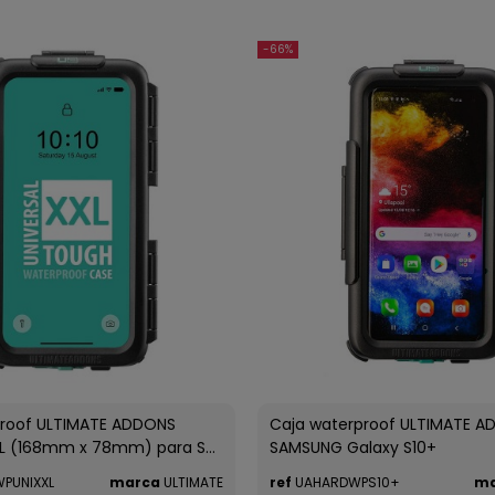
-66%
proof ULTIMATE ADDONS
Caja waterproof ULTIMATE A
XL (168mm x 78mm) para S...
SAMSUNG Galaxy S10+
PUNIXXL
marca
ULTIMATE
ref
UAHARDWPS10+
ma