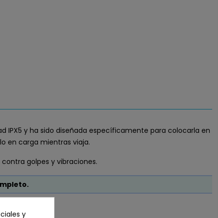
dad IPX5 y ha sido diseñada específicamente para colocarla en
o en carga mientras viaja.
 contra golpes y vibraciones.
ompleto.
ciales y