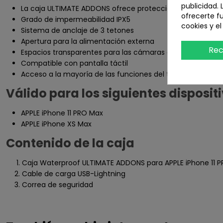
publicidad. 
La caja ULTIMATE ADDONS ofrece protección contra golpe
ofrecerte f
Grado de impermeabilidad IPX5
cookies y e
Sistema de anclaje de 3 tetones
Apertura para la alimentación externa
Rec
Espacios transparentes para las cámaras delanteras y tra
Compatible con pantalla táctil
Acceso a la mayoría de las funciones del teléfono a través
Válido para los siguientes disposit
APPLE iPhone 11 PRO Max
APPLE iPhone XS Max
Contenido de la caja
Caja Waterproof ULTIMATE ADDONS para APPLE iPhone 11 
Cable de carga USB-Lightning
Correa de seguridad