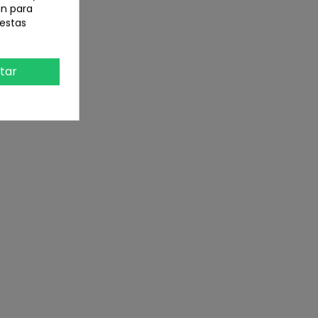
an para
 estas
tar