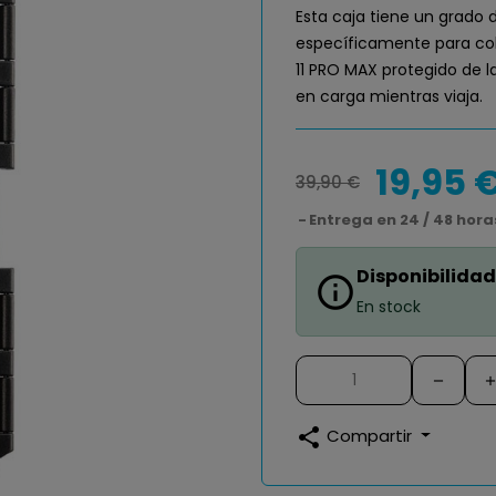
Esta caja tiene un grado 
específicamente para co
11 PRO MAX protegido de l
en carga mientras viaja.
19,95 
39,90 €
Entrega en 24 / 48 hora
Disponibilidad
info_outline
En stock
share
Compartir