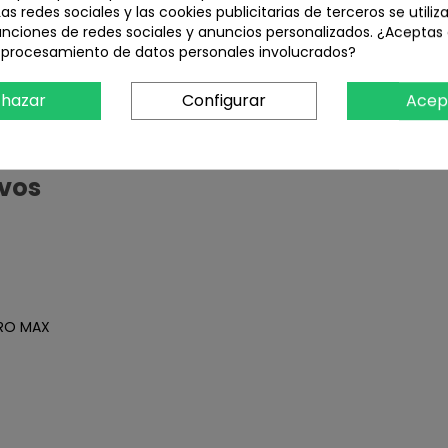
Las redes sociales y las cookies publicitarias de terceros se utiliz
s y arañazos
unciones de redes sociales y anuncios personalizados. ¿Aceptas
l procesamiento de datos personales involucrados?
hazar
Configurar
Acep
seras
 de la pantalla táctil
ivos
PRO MAX