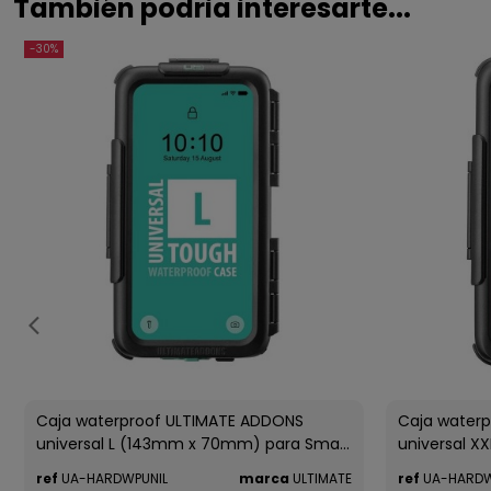
También podria interesarte...
-30%
Caja waterproof ULTIMATE ADDONS
Caja water
universal L (143mm x 70mm) para Sma...
universal X
ref
UA-HARDWPUNIL
marca
ULTIMATE
ref
UA-HARDW