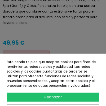
para los relojes con GPS de la serie Fenix 7, Fenix 6, Fenix, 5,
Epix (Gen 2) y Otros. Personaliza tu reloj con una correa
duradera que combine con tu estilo, sirve tanto para el
trabajo como para el aire libre, con estilo y perfecta para
llevarla a diario.
46,95 €
Disponibilidad
info_outline
Esta tienda te pide que aceptes cookies para fines de
Sin stock
rendimiento, redes sociales y publicidad. Las redes
sociales y las cookies publicitarias de terceros se
utilizan para ofrecerte funciones de redes sociales y
anuncios personalizados. ¿Aceptas estas cookies y el
procesamiento de datos personales involucrados?
Añadir
Rechazar
share
Compartir