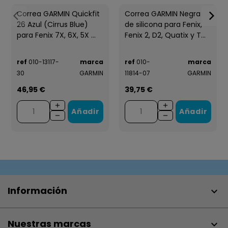
Correa GARMIN Quickfit
Correa GARMIN Negra
26 Azul (Cirrus Blue)
de silicona para Fenix,
para Fenix 7X, 6X, 5X ...
Fenix 2, D2, Quatix y T...
ref
010-13117-
marca
ref
010-
marca
30
GARMIN
11814-07
GARMIN
46,95 €
39,75 €
Añadir
Añadir
Información

Nuestras marcas
