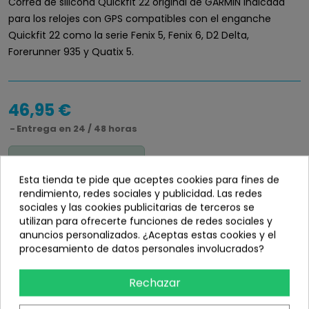
Correa de silicona Quickfit 22 original de GARMIN indicada
para los relojes con GPS compatibles con el enganche
Quickfit 22 como la serie Fenix 5, Fenix 6, D2 Delta,
Forerunner 935 y Quatix 5.
46,95 €
Entrega en 24 / 48 horas
Disponibilidad
info_outline
Esta tienda te pide que aceptes cookies para fines de
En stock
rendimiento, redes sociales y publicidad. Las redes
sociales y las cookies publicitarias de terceros se
utilizan para ofrecerte funciones de redes sociales y
anuncios personalizados. ¿Aceptas estas cookies y el
procesamiento de datos personales involucrados?
Añadir
Rechazar
share
Compartir