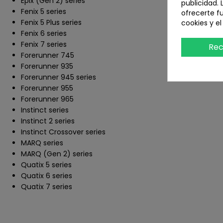
Epix (Gen 2) series
publicidad. 
Fenix 5 series
ofrecerte f
Fenix 5 Plus series
cookies y e
Fenix 6 series
Fenix 7 series
Rec
Forerunner 745
Forerunner 935
Forerunner 945 series
Forerunner 955
Forerunner 965
Instinct series
Instinct 2 series
Instinct Crossover series
MARQ series
MARQ (Gen 2) series
Quatix 5 series
Quatix 6 series
Quatix 7 series