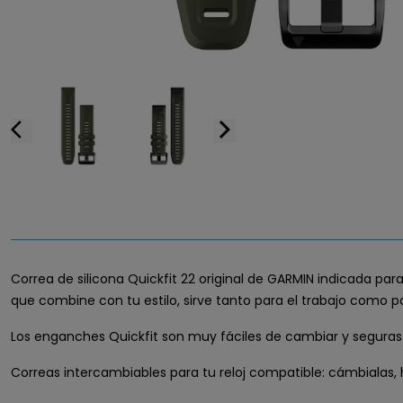
arrow_back_ios
arrow_forward_ios
Correa de silicona Quickfit 22 original de GARMIN indicada para 
que combine con tu estilo, sirve tanto para el trabajo como para 
Los enganches Quickfit son muy fáciles de cambiar y segura
Correas intercambiables para tu reloj compatible: cámbialas, ha