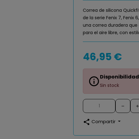
Correa de silicona Quickfi
de la serie Fenix 7, Fenix 
una correa duradera que c
para el aire libre, con esti
46,95 €
Disponibilidad
info_outline
Sin stock
share
Compartir