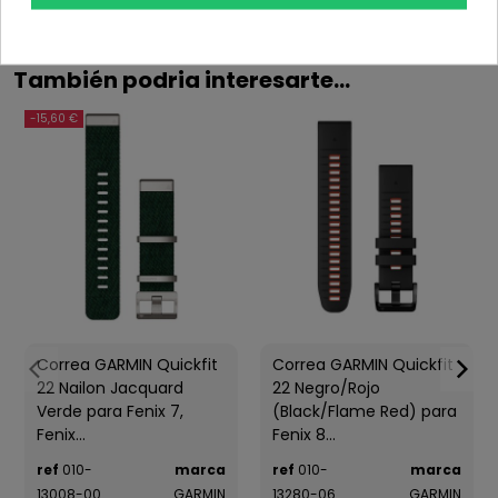
También podria interesarte...
-15,60 €
Correa GARMIN Quickfit
Correa GARMIN Quickfit
22 Nailon Jacquard
22 Negro/Rojo
Verde para Fenix 7,
(Black/Flame Red) para
Fenix...
Fenix 8...
ref
010-
marca
ref
010-
marca
13008-00
GARMIN
13280-06
GARMIN