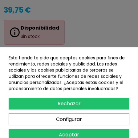
39,75 €
Disponibilidad
info_outline
Sin stock
Esta tienda te pide que aceptes cookies para fines de
rendimiento, redes sociales y publicidad. Las redes
sociales y las cookies publicitarias de terceros se
Añadir
utilizan para ofrecerte funciones de redes sociales y
anuncios personalizados. ¿Aceptas estas cookies y el
share
Compartir
procesamiento de datos personales involucrados?
Rechazar
Información
Configurar
Detalles del producto
Aceptar