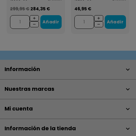
299,95 €
284,35 €
46,95 €
Añadir
Añadir
Información

Nuestras marcas

Mi cuenta

Información de la tienda
keyboard_arrow_down