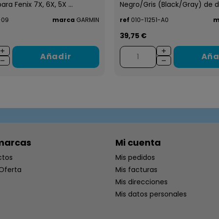
ra Fenix 7X, 6X, 5X ...
Negro/Gris (Black/Gray) de d
-09
marca
GARMIN
ref
010-11251-A0
m
39,75 €
Añadir
Aña
marcas
Mi cuenta
ctos
Mis pedidos
Oferta
Mis facturas
Mis direcciones
Mis datos personales