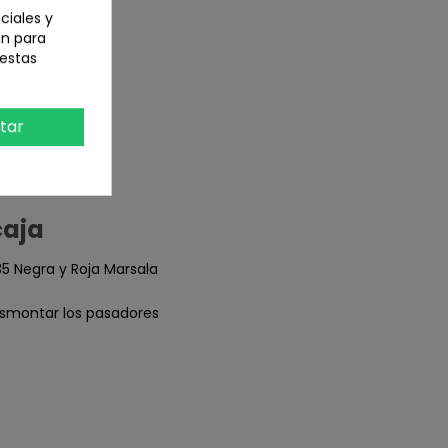
ciales y
an para
 estas
tar
caja
5 Negra y Roja Marsala
esmontar los pasadores