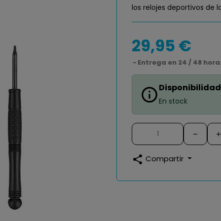
los relojes deportivos de l
29,95 €
Entrega en 24 / 48 hora
Disponibilidad
info_outline
En stock
share
Compartir