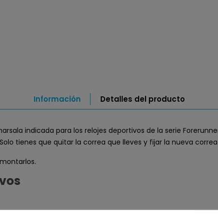
Información
Detalles del producto
arsala indicada para los relojes deportivos de la serie Forerunn
 Solo tienes que quitar la correa que lleves y fijar la nueva co
smontarlos.
ivos