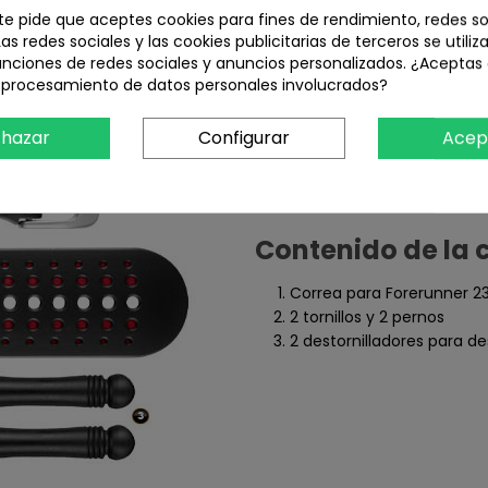
 te pide que aceptes cookies para fines de rendimiento, redes so
Las redes sociales y las cookies publicitarias de terceros se utiliz
unciones de redes sociales y anuncios personalizados. ¿Aceptas
l procesamiento de datos personales involucrados?
hazar
Configurar
Acep
Contenido de la 
Correa para Forerunner 23
2 tornillos y 2 pernos
2 destornilladores para d