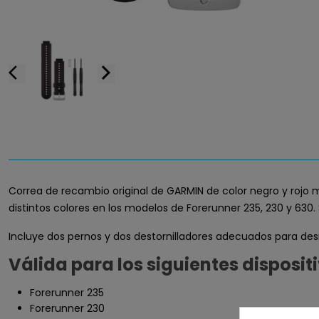
arrow_back_ios
arrow_forward_ios
Correa de recambio original de GARMIN de color negro y rojo m
distintos colores en los modelos de Forerunner 235, 230 y 630.
Incluye dos pernos y dos destornilladores adecuados para de
Válida para los siguientes disposit
Forerunner 235
Forerunner 230