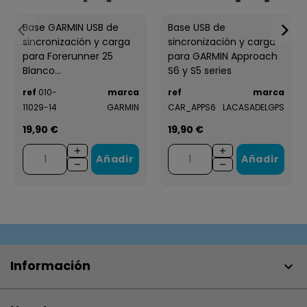
Base GARMIN USB de
Base USB de
sincronización y carga
sincronización y carga
para Forerunner 25
para GARMIN Approach
Blanco...
S6 y S5 series
ref
010-
marca
ref
marca
11029-14
GARMIN
CAR_APPS6
LACASADELGPS
19,90 €
19,90 €
Añadir
Añadir
Información
