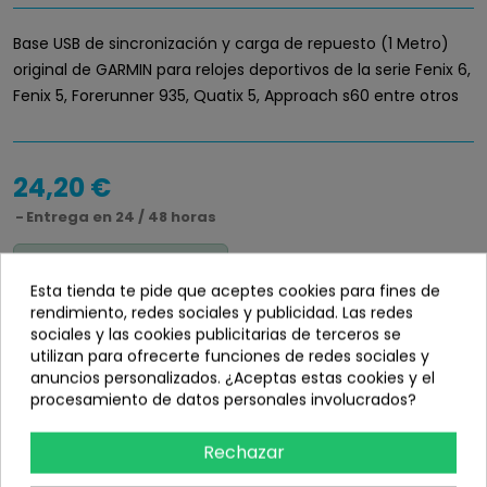
Base USB de sincronización y carga de repuesto (1 Metro)
original de GARMIN para relojes deportivos de la serie Fenix 6,
Fenix 5, Forerunner 935, Quatix 5, Approach s60 entre otros
24,20 €
Entrega en 24 / 48 horas
Disponibilidad
info_outline
Esta tienda te pide que aceptes cookies para fines de
En stock
rendimiento, redes sociales y publicidad. Las redes
sociales y las cookies publicitarias de terceros se
utilizan para ofrecerte funciones de redes sociales y
anuncios personalizados. ¿Aceptas estas cookies y el
procesamiento de datos personales involucrados?
Añadir
Rechazar
share
Compartir