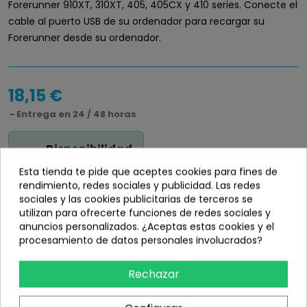
Forerunner 910XT, 310XT, 405, 405CX y 410 series. Conecte el
cable al puerto USB de su ordenador para recargar su
Forerunner desde su ordenador.
18,15 €
Entrega en 24 / 48 horas
Disponibilidad
info_outline
En stock
Esta tienda te pide que aceptes cookies para fines de
rendimiento, redes sociales y publicidad. Las redes
sociales y las cookies publicitarias de terceros se
utilizan para ofrecerte funciones de redes sociales y
anuncios personalizados. ¿Aceptas estas cookies y el
procesamiento de datos personales involucrados?
Añadir
Rechazar
share
Compartir