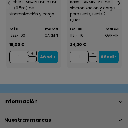
Cable GARMIN USB a USB
Base GARMIN USB de
C (0.5m) de
sincronizacion y carga
sincronización y carga
para Fenix, Fenix 2,
Quat...
ref
010-
marca
ref
010-
marca
13227-00
GARMIN
11814-10
GARMIN
15,00 €
24,20 €
Añadir
Añadir
Información

Nuestras marcas
