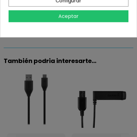
Configurar
Información
Aceptar
Detalles del producto
También podria interesarte...