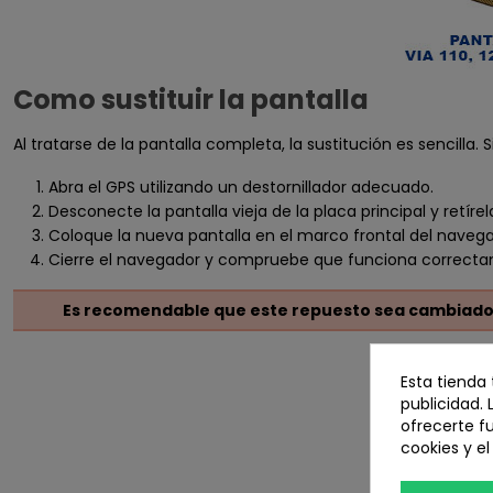
Como sustituir la pantalla
Al tratarse de la pantalla completa, la sustitución es sencilla. S
Abra el GPS utilizando un destornillador adecuado.
Desconecte la pantalla vieja de la placa principal y retír
Coloque la nueva pantalla en el marco frontal del navegad
Cierre el navegador y compruebe que funciona correct
Es recomendable que este repuesto sea cambiado p
Esta tienda
publicidad. 
ofrecerte f
cookies y e