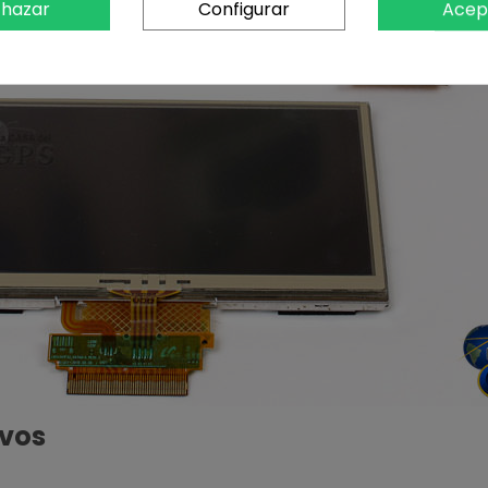
hazar
Configurar
Acep
ivos