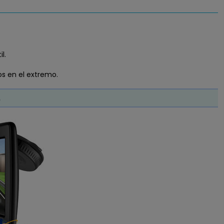
l.
os en el extremo.
.