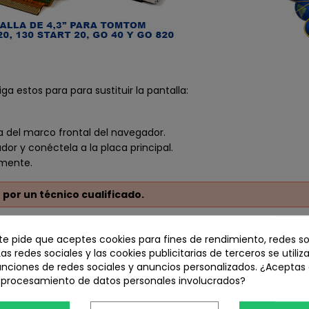
iga estos para para sustituir la pantalla:
ela del marco frontal del navegador.
or y conéctela a la placa principal.
amente.
or un técnico cualificado.
 te pide que aceptes cookies para fines de rendimiento, redes so
Las redes sociales y las cookies publicitarias de terceros se utiliz
unciones de redes sociales y anuncios personalizados. ¿Aceptas
l procesamiento de datos personales involucrados?