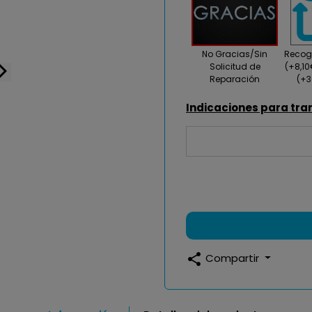
No Gracias/Sin
Recogi
Solicitud de
(+8,1
_forward_ios
Reparación
(+3
Indicaciones para tra
share
Compartir