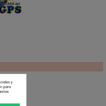
ciales y
an para
 estas