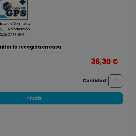
da en Domicilio
0€) + Reparación
0,25€)
38,35 €
mitar la recogida en casa
36,30 €
Cantidad:
Añadir