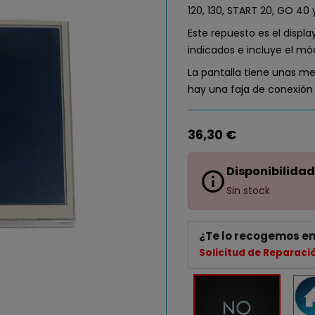
120, 130, START 20, GO 40
Este repuesto es el displ
indicados e incluye el mód
La pantalla tiene unas me
hay una faja de conexión
36,30 €
Disponibilidad
info_outline
Sin stock
¿Te lo recogemos en
Solicitud de Reparaci