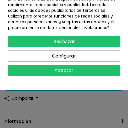
rendimiento, redes sociales y publicidad. Las redes
sociales y las cookies publicitarias de terceros se
utilizan para ofrecerte funciones de redes sociales y
No Gracias/Sin Solicitud de
Recogida en Domicilio (+8,10€) +
anuncios personalizados. ¿Aceptas estas cookies y el
Reparación
Reparación (+48,40€)
56,50 €
procesamiento de datos personales involucrados?
Indicaciones para tramitar la recogida en casa
Rechazar
42,35 €
Configurar
Cantidad:
Aceptar
Añadir
share
Compartir
Información