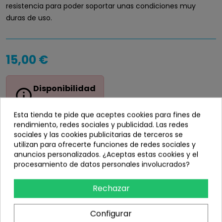
resistencia para poder soportar unas condiciones muy
duras de uso.
15,00 €
Disponibilidad
info_outline
Sin stock
Esta tienda te pide que aceptes cookies para fines de
rendimiento, redes sociales y publicidad. Las redes
sociales y las cookies publicitarias de terceros se
utilizan para ofrecerte funciones de redes sociales y
anuncios personalizados. ¿Aceptas estas cookies y el
Añadir
procesamiento de datos personales involucrados?
share
Compartir
Rechazar
Configurar