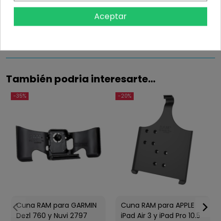
Información
Aceptar
Detalles del producto
También podria interesarte...
-35%
-20%
Cuna RAM para GARMIN
Cuna RAM para APPLE
Dezl 760 y Nuvi 2797
iPad Air 3 y iPad Pro 10.5