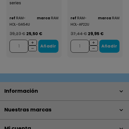
series
ref
RAM-
marca
RAM
ref
RAM-
marca
RAM
HOL-GA54U
HOL-AP22U
39,23 €
25,50 €
37,44 €
29,95 €
Añadir
Añadir
Información

Nuestras marcas

Mi cuenta
