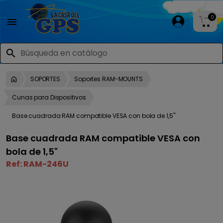
0

search
SOPORTES
Soportes RAM-MOUNTS
Cunas para Dispositivos
Base cuadrada RAM compatible VESA con bola de 1,5"
Base cuadrada RAM compatible VESA con
bola de 1,5"
Ref:
RAM-246U