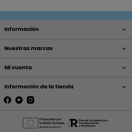
Información

Nuestras marcas

Mi cuenta

Información de la tienda
keyboard_arrow_down