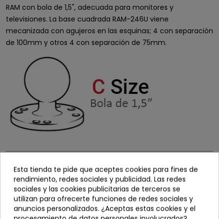
RAM con bola de 1,5", adecuada para monitores y
televisiones. La base cuadrada RAM-246U viene
mecanizada con agujeros en las esquinas; 4 con separación
de 100mm y otros 4 con separación de 75mm.
38,90 €
Esta tienda te pide que aceptes cookies para fines de
rendimiento, redes sociales y publicidad. Las redes
sociales y las cookies publicitarias de terceros se
utilizan para ofrecerte funciones de redes sociales y
Disponibilidad
info_outline
anuncios personalizados. ¿Aceptas estas cookies y el
Sin stock
procesamiento de datos personales involucrados?