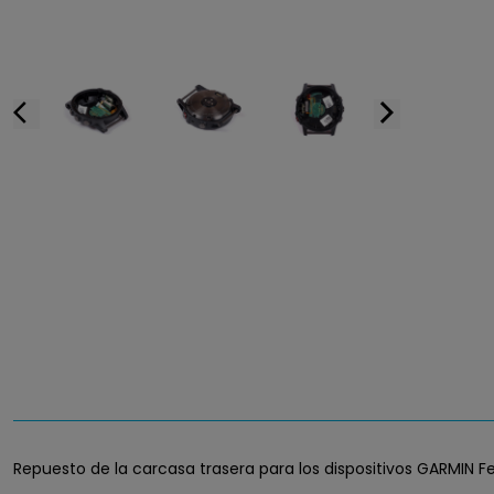
arrow_back_ios
arrow_forward_ios
Repuesto de la carcasa trasera para los dispositivos GARMIN Fen