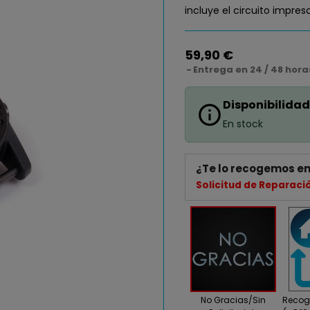
incluye el circuito impres
59,90 €
Entrega en 24 / 48 hora
Disponibilidad
info_outline
En stock
¿Te lo recogemos en
Solicitud de Reparaci
No Gracias/Sin
Recogi