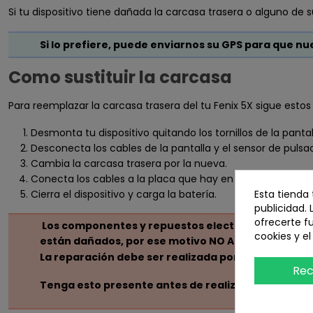
Si tu dispositivo tiene dañada la carcasa trasera o alguno de s
Si lo prefiere, puede enviarnos su GPS para que nu
Como sustituir la carcasa
Para reemplazar la carcasa trasera del tu Fenix 5X sigue estos
Desmonta tu dispositivo quitando los tornillos de la pantal
Desconecta los cables de la pantalla y el sensor de pulsac
Cambia la carcasa trasera por la nueva.
Conecta los cables a la placa que hay en la carcasa.
Cierra el dispositivo y carga la batería.
Esta tienda
publicidad. 
ofrecerte f
Los componentes y repuestos electrónicos, son sus
cookies y e
están dañados, por ese motivo NO ADMITIMOS DEVOL
La reparación debe ser realizada por un técnico cu
Rec
Tenga esto presente antes de realizar la compra