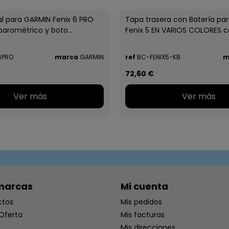
al para GARMIN Fenix 6 PRO
Tapa trasera con Batería pa
arométrico y boto...
Fenix 5 EN VARIOS COLORES co
6PRO
marca
GARMIN
ref
BC-FENIX5-KB
m
72,60 €
Ver más
Ver más
marcas
Mi cuenta
ctos
Mis pedidos
Oferta
Mis facturas
Mis direcciones