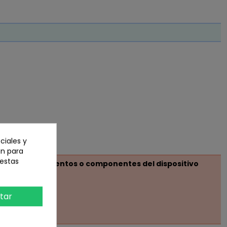
ciales y
an para
 estas
o si otros elementos o componentes del dispositivo
 avería .
tar