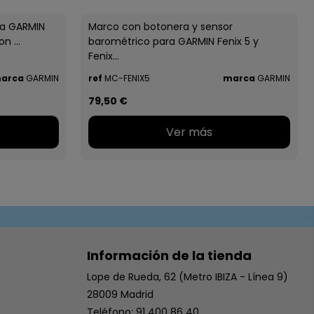
ra GARMIN
Marco con botonera y sensor
n ...
barométrico para GARMIN Fenix 5 y
Fenix...
arca
GARMIN
ref
MC-FENIX5
marca
GARMIN
79,50 €
Ver más
Información de la tienda
Lope de Rueda, 62 (Metro IBIZA - Línea 9)
28009 Madrid
Teléfono: 91 400 86 40