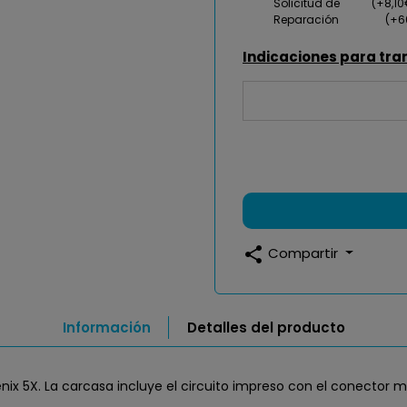
Solicitud de
(+8,1
Reparación
(+6
Indicaciones para tra
share
Compartir
Información
Detalles del producto
ix 5X. La carcasa incluye el circuito impreso con el conector mi