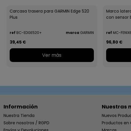
Carcasa trasera para GARMIN Edge 520
Marco later
Plus
con sensor b
ref
BC-EDGE520+
marca
GARMIN
ref
MC-FENIX
39,45 €
96,80 €
Ver más
Información
Nuestras 
Nuestra Tienda
Nuevos Produ
Sobre nosotros / RGPD
Productos en 
Envíos y Devoluciones
Marcas