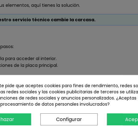
us elementos, aquí tienes la solución.
estro servicio técnico cambie la carcasa.
 pasos:
la para acceder al interior.
iones de la placa principal.
 te pide que aceptes cookies para fines de rendimiento, redes so
Las redes sociales y las cookies publicitarias de terceros se utiliz
unciones de redes sociales y anuncios personalizados. ¿Aceptas
ceptibles de sufrir daños si se instalan incorrectamente 
l procesamiento de datos personales involucrados?
UCIONES en este tipo artículos.
alificado que diagnostique correctamente el alcance de la
hazar
Configurar
Acep