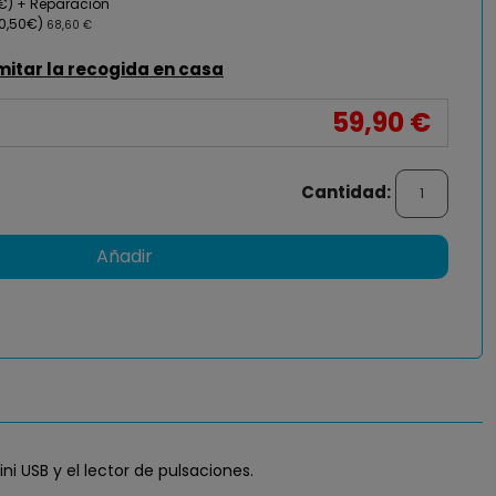
0€) + Reparación
0,50€)
68,60 €
mitar la recogida en casa
59,90 €
Cantidad:
Añadir
ni USB y el lector de pulsaciones.