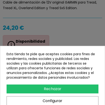
Cable de alimentación de 12V original GARMIN para Tread,
Tread XL, Overland Edition y Tread SxS Edition.
24,20 €
Disponibilidad
info_outline
Sin stock
Esta tienda te pide que aceptes cookies para fines de
rendimiento, redes sociales y publicidad. Las redes
sociales y las cookies publicitarias de terceros se
utilizan para ofrecerte funciones de redes sociales y
anuncios personalizados. ¿Aceptas estas cookies y el
Añadir
procesamiento de datos personales involucrados?
share
Compartir
Rechazar
Configurar
Información