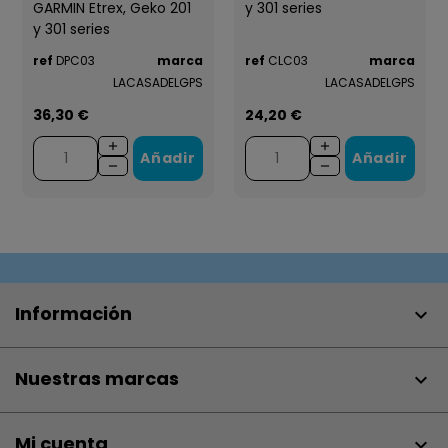
GARMIN Etrex, Geko 201
y 301 series
y 301 series
ref
DPC03
marca
ref
CLC03
marca
LACASADELGPS
LACASADELGPS
36,30 €
24,20 €
Añadir
Añadir
Información

Nuestras marcas

Mi cuenta
