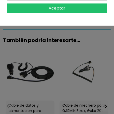
Aceptar
Detalles del producto
También podria interesarte...
Cable de datos y
Cable de mechero para
alimentacion para
GARMIN Etrex, Geko 201