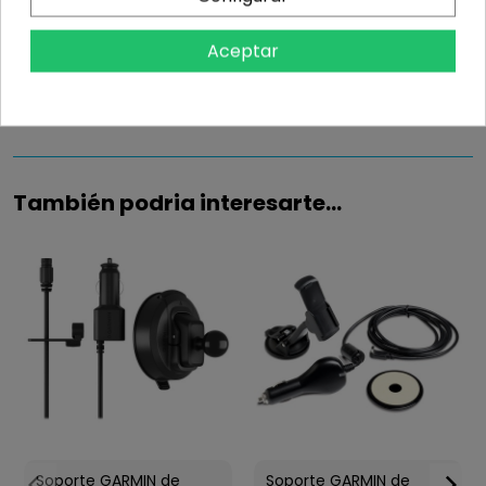
Información
Aceptar
Detalles del producto
También podria interesarte...
Soporte GARMIN de
Soporte GARMIN de