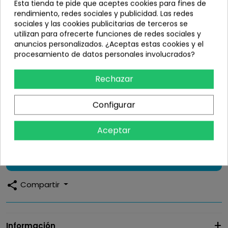
Esta tienda te pide que aceptes cookies para fines de
rendimiento, redes sociales y publicidad. Las redes
sociales y las cookies publicitarias de terceros se
utilizan para ofrecerte funciones de redes sociales y
anuncios personalizados. ¿Aceptas estas cookies y el
No Gracias/Sin Solicitud de
Recogida en Domicilio (+8,10€) +
procesamiento de datos personales involucrados?
Reparación
Reparación (+30,25€)
38,35 €
Indicaciones para tramitar la recogida en casa
Rechazar
24,20 €
Configurar
Aceptar
Cantidad:
Añadir
share
Compartir
Información