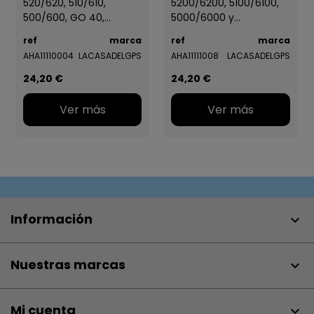
520/620, 510/610,
5200/6200, 5100/6100,
500/600, GO 40,...
5000/6000 y...
ref
marca
ref
marca
AHA11110004
LACASADELGPS
AHA11111008
LACASADELGPS
24,20 €
24,20 €
Ver más
Ver más
Información

Nuestras marcas

Mi cuenta
