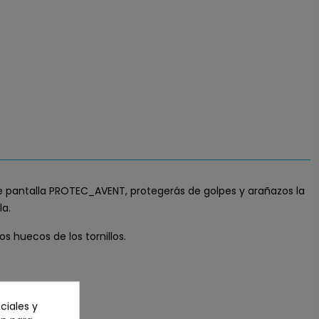
de pantalla PROTEC_AVENT, protegerás de golpes y arañazos la
la.
os huecos de los tornillos.
ciales y