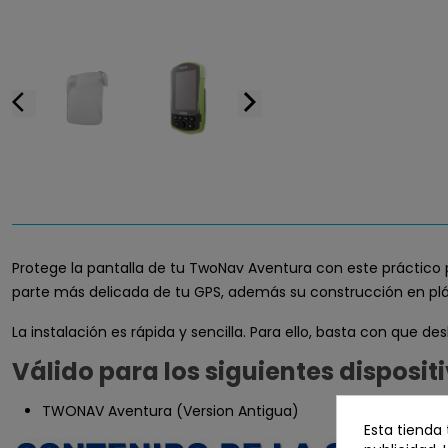
arrow_back_ios
arrow_forward_ios
Protege la pantalla de tu TwoNav Aventura con este práctico 
parte más delicada de tu GPS, además su construcción en plásti
La instalación es rápida y sencilla. Para ello, basta con que des
Válido para los siguientes disposit
TWONAV Aventura (Version Antigua)
Esta tienda