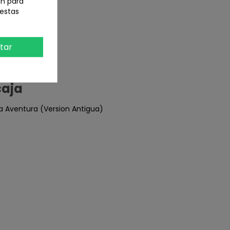
an para
 estas
tar
caja
ra Aventura (Version Antigua)