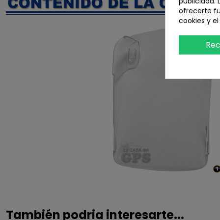
publicidad. 
ofrecerte f
cookies y e
Rec
También podria interesarte...