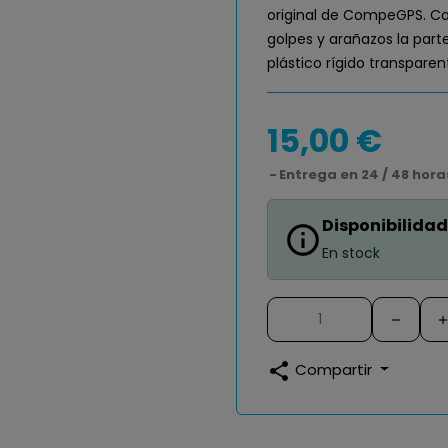
original de CompeGPS. Co
golpes y arañazos la par
plástico rígido transparent
15,00 €
Entrega en 24 / 48 hora
Disponibilidad
info_outline
En stock
share
Compartir