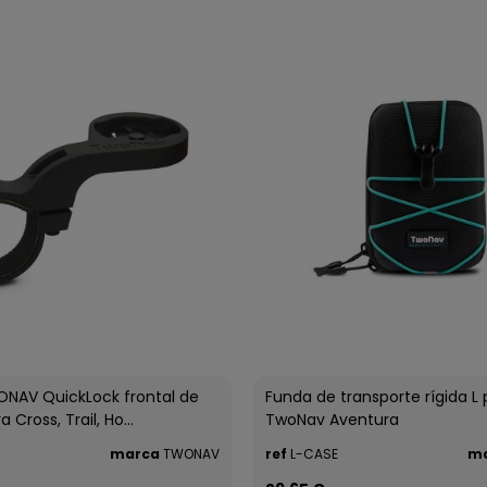
NAV QuickLock frontal de
Funda de transporte rígida L 
a Cross, Trail, Ho...
TwoNav Aventura
marca
TWONAV
ref
L-CASE
m